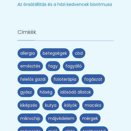
Az óraátállítás és a házi kedvencek bioritmusa
Címkék
allergia
betegségek
cbd
emésztés
fagy
fagyálló
felelős gazdi
fizioterápia
fogászat
gyász
hőség
idősödő állatok
kiképzés
kutya
kölyök
macska
mikrochip
májvédelem
mérgek