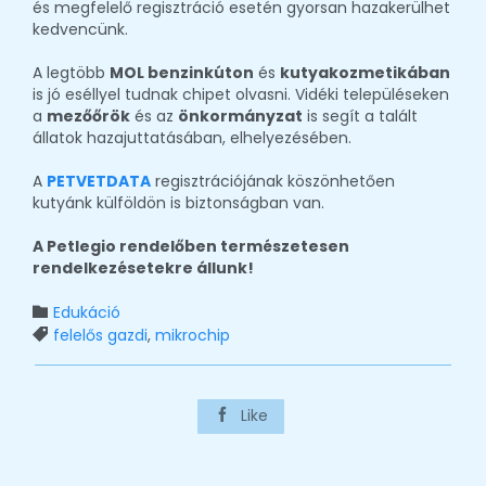
és megfelelő regisztráció esetén gyorsan hazakerülhet
kedvencünk.
A legtöbb
MOL benzinkúton
és
kutyakozmetikában
is jó eséllyel tudnak chipet olvasni. Vidéki településeken
a
mezőőrök
és az
önkormányzat
is segít a talált
állatok hazajuttatásában, elhelyezésében.
A
PETVETDATA
regisztrációjának köszönhetően
kutyánk külföldön is biztonságban van.
A Petlegio rendelőben természetesen
rendelkezésetekre állunk!
Category
Edukáció

Tags
felelős gazdi
,
mikrochip

Like
