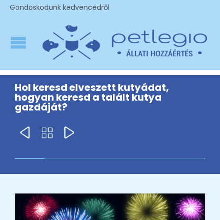
Gondoskodunk kedvencedről
Hol keresd elveszett kutyádat,
hogyan keresd a talált kutya
gazdáját?


