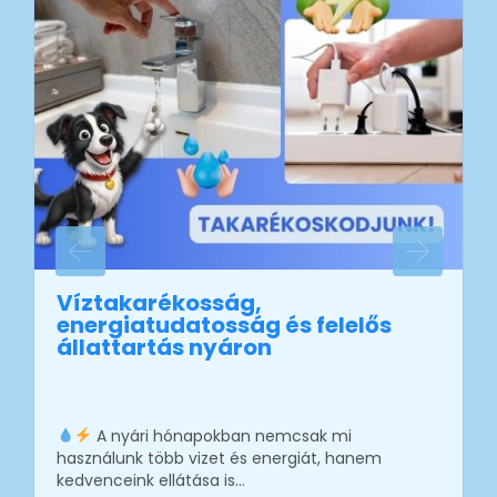
Víztakarékosság,
energiatudatosság és felelős
állattartás nyáron
A nyári hónapokban nemcsak mi
használunk több vizet és energiát, hanem
kedvenceink ellátása is…