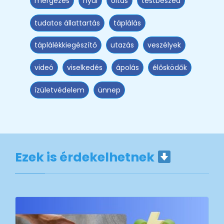
mérgezés
nyúl
oltás
testbeszéd
tudatos állattartás
táplálás
táplálékkiegészítő
utazás
veszélyek
videó
viselkedés
ápolás
élősködők
ízületvédelem
ünnep
Ezek is érdekelhetnek