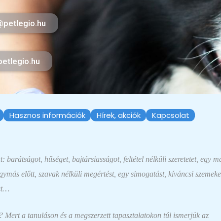
petlegio.hu
etlegio.hu
Hasznos információk
Hírek, akciók
Kapcsolat
 barátságot, hűséget, bajtársiasságot, feltétel nélküli szeretetet, egy m
egymás előtt, szavak nélküli megértést, egy simogatást, kíváncsi szemeke
ást…
t? Mert a tanuláson és a megszerzett tapasztalatokon túl ismerjük az