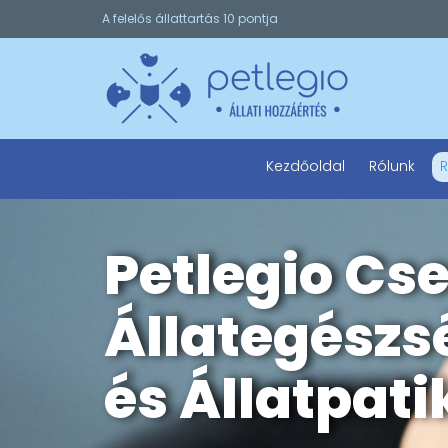
A felelős állattartás 10 pontja
Kezdőoldal
Rólunk
R
Petlegio Cs
Állategészs
és Állatpati