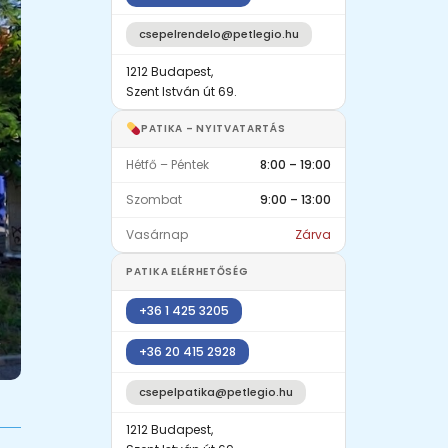
csepelrendelo@petlegio.hu
1212 Budapest,
Szent István út 69.
PATIKA – NYITVATARTÁS
Hétfő – Péntek
8:00 – 19:00
Szombat
9:00 – 13:00
Vasárnap
Zárva
PATIKA ELÉRHETŐSÉG
+36 1 425 3205
+36 20 415 2928
csepelpatika@petlegio.hu
1212 Budapest,