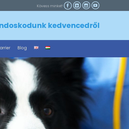



Kövess minket!

ndoskodunk kedvencedről
arrier
Blog