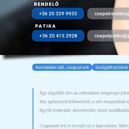
RENDELŐ
+36 20 329 9933
csepelrendelo@
PATIKA
+36 20 415 2928
csepelpatika@p
Rendelési idő, csapatunk
Szolgáltatások
Egy négylábú társ az otthonában rengeteget jelent:
lény igényeinek felismerését, a szív megnyitását 
figyelő testtartást, dorombolást, közös lustálkod
Csapatunk érti és becsüli ezt a kapcsolatot. Miér