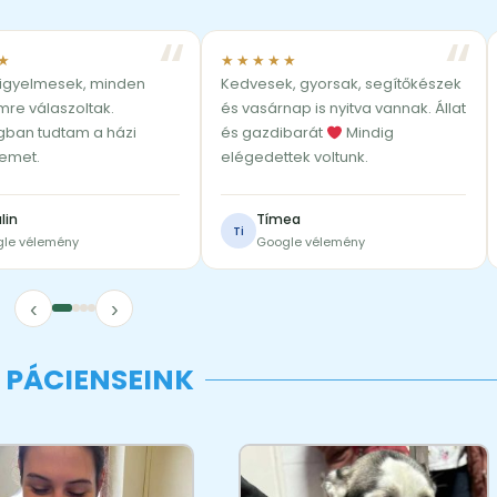
★
★★★★★
igyelmesek, minden
Kedvesek, gyorsak, segítőkészek
re válaszoltak.
és vasárnap is nyitva vannak. Állat
gban tudtam a házi
és gazdibarát
Mindig
emet.
elégedettek voltunk.
lin
Tímea
Ti
le vélemény
Google vélemény
‹
›
S PÁCIENSEINK