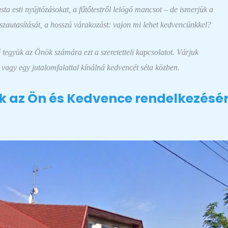
usta esti nyújtózásokat, a fűtőtestről lelógó mancsot – de ismerjük a
isszautasítását, a hosszú várakozást: vajon mi lehet kedvencünkkel?
tegyük az Önök számára ezt a szeretetteli kapcsolatot. Várjuk
 vagy egy jutalomfalattal kínálná kedvencét séta közben.
 az Ön és Kedvence rendelkezésé