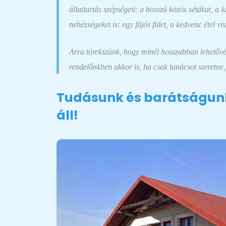
állattartás szépségeit: a hosszú közös sétákat, a l
nehézségeket is: egy fájós fület, a kedvenc étel v
Arra törekszünk, hogy minél hosszabban lehetővé 
rendelőnkben akkor is, ha csak tanácsot szeretne,
Tudásunk és barátságunk
áll!