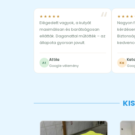
★★★★★
★★★★
Elégedett vagyok, a kutyát
Nagyon f
maximálisan és barátságosan
kérdésem
ellátták. Daganattal műtötték – az
Biztonsá
állapota gyorsan javult.
kedvenc
Attila
Kata
At
Ka
Google vélemény
Goog
KI