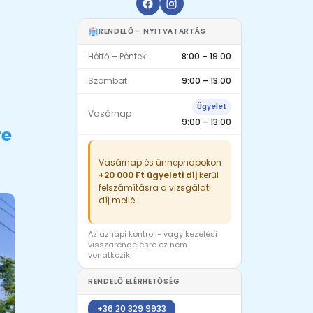
RENDELŐ – NYITVATARTÁS
Hétfő – Péntek
8:00 – 19:00
Szombat
9:00 – 13:00
Ügyelet
Vasárnap
9:00 – 13:00
re
Vasárnap és ünnepnapokon
+20 000 Ft ügyeleti díj
kerül
felszámításra a vizsgálati
díj mellé.
Az aznapi kontroll- vagy kezelési
visszarendelésre ez nem
vonatkozik.
RENDELŐ ELÉRHETŐSÉG
+36 20 329 9933