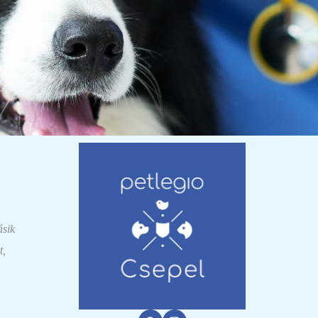
ásik
t,