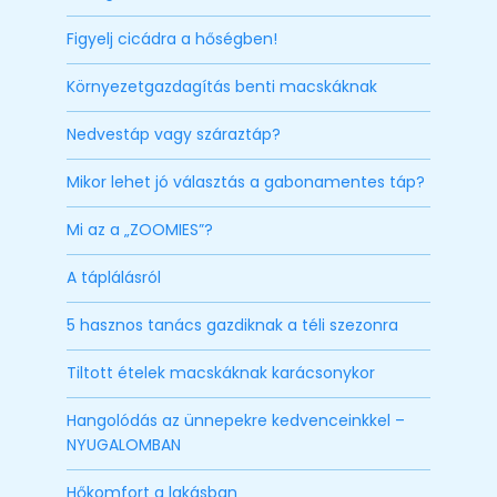
Figyelj cicádra a hőségben!
Környezetgazdagítás benti macskáknak
Nedvestáp vagy száraztáp?
Mikor lehet jó választás a gabonamentes táp?
Mi az a „ZOOMIES”?
A táplálásról
5 hasznos tanács gazdiknak a téli szezonra
Tiltott ételek macskáknak karácsonykor
Hangolódás az ünnepekre kedvenceinkkel –
NYUGALOMBAN
Hőkomfort a lakásban