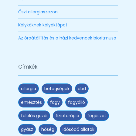
Őszi allergiaszezon
Kölyköknek kölyöktápot
Az óraátállítás és a házi kedvencek bioritmusa
Címkék
allergia
betegségek
cbd
emésztés
fagy
fagyálló
felelős gazdi
fizioterápia
fogászat
gyász
hőség
idősödő állatok