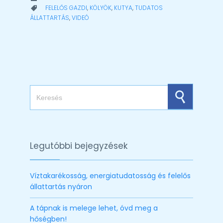
CATEGORY
FELELŐS GAZDI
,
KÖLYÖK
,
KUTYA
,
TUDATOS

ÁLLATTARTÁS
,
VIDEÓ
Search for:
Legutóbbi bejegyzések
Víztakarékosság, energiatudatosság és felelős
állattartás nyáron
A tápnak is melege lehet, óvd meg a
hőségben!