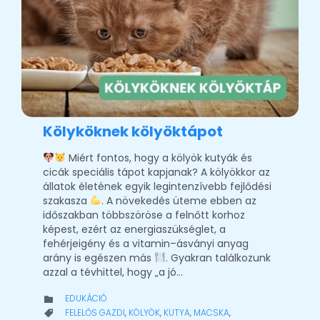
Kölyköknek kölyöktápot
Miért fontos, hogy a kölyök kutyák és
cicák speciális tápot kapjanak? A kölyökkor az
állatok életének egyik legintenzívebb fejlődési
szakasza
. A növekedés üteme ebben az
időszakban többszöröse a felnőtt korhoz
képest, ezért az energiaszükséglet, a
fehérjeigény és a vitamin–ásványi anyag
arány is egészen más
. Gyakran találkozunk
azzal a tévhittel, hogy „a jó…
CATEGORY
EDUKÁCIÓ

CATEGORY
FELELŐS GAZDI
,
KÖLYÖK
,
KUTYA
,
MACSKA
,
