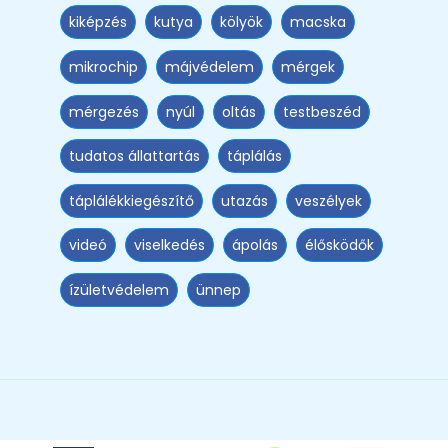
kiképzés
kutya
kölyök
macska
mikrochip
májvédelem
mérgek
mérgezés
nyúl
oltás
testbeszéd
tudatos állattartás
táplálás
táplálékkiegészítő
utazás
veszélyek
videó
viselkedés
ápolás
élősködők
ízületvédelem
ünnep