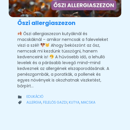
Őszi allergiaszezon
Őszi allergiaszezon kutyáknál és
macskáknál – amikor nemcsak a faleveleket
viszi a szél!
Ahogy beköszönt az ősz,
nemcsak mi kezdünk tüsszögni, hanem
kedvenceink is!
A hűvösebb idő, a lehulló
levelek és a párásabb levegő mind-mind
kedveznek az allergének elszaporodásának. A
penészgombák, a poratkák, a pollenek és
egyes növények is okozhatnak viszketést,
bőrpírt…
CATEGORY
EDUKÁCIÓ

CATEGORY
ALLERGIA
,
FELELŐS GAZDI
,
KUTYA
,
MACSKA
