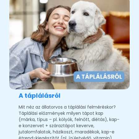
A táplálásról
Mit néz az állatorvos a táplálási felméréskor?
Táplálási előzmények milyen tápot kap
(márka, típus – pl. kölyök, felnőtt, diétás), kap-
e konzervet + száraztápot keverve,
jutalomfalatok, házikoszt, maradékok, kap-e
étrend-kiegészítőt (pl. ízületvédő, vitamin).