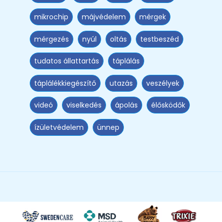
mikrochip
májvédelem
mérgek
mérgezés
nyúl
oltás
testbeszéd
tudatos állattartás
táplálás
táplálékkiegészítő
utazás
veszélyek
videó
viselkedés
ápolás
élősködők
ízületvédelem
ünnep