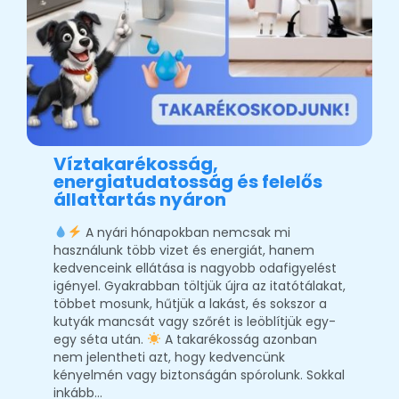
Víztakarékosság,
energiatudatosság és felelős
állattartás nyáron
A nyári hónapokban nemcsak mi
használunk több vizet és energiát, hanem
kedvenceink ellátása is nagyobb odafigyelést
igényel. Gyakrabban töltjük újra az itatótálakat,
többet mosunk, hűtjük a lakást, és sokszor a
kutyák mancsát vagy szőrét is leöblítjük egy-
egy séta után.
A takarékosság azonban
nem jelentheti azt, hogy kedvencünk
kényelmén vagy biztonságán spórolunk. Sokkal
inkább…