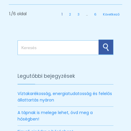
1./6 oldal
1
2
3
…
6
Következő
Search for:
Legutóbbi bejegyzések
Víztakarékosság, energiatudatosság és felelős
állattartás nyáron
A tápnak is melege lehet, óvd meg a
hőségben!