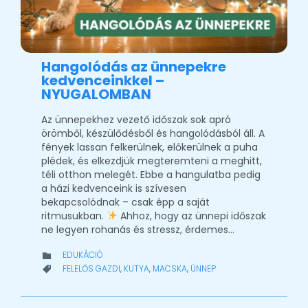
Hangolódás az ünnepekre
kedvenceinkkel –
NYUGALOMBAN
Az ünnepekhez vezető időszak sok apró
örömből, készülődésből és hangolódásból áll. A
fények lassan felkerülnek, előkerülnek a puha
plédek, és elkezdjük megteremteni a meghitt,
téli otthon melegét. Ebbe a hangulatba pedig
a házi kedvenceink is szívesen
bekapcsolódnak – csak épp a saját
ritmusukban.
Ahhoz, hogy az ünnepi időszak
ne legyen rohanás és stressz, érdemes…
CATEGORY
EDUKÁCIÓ

CATEGORY
FELELŐS GAZDI
,
KUTYA
,
MACSKA
,
ÜNNEP
