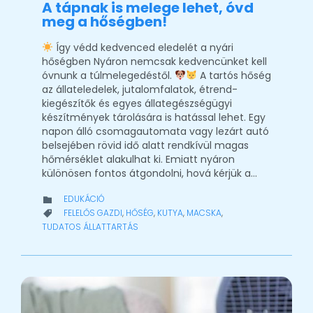
A tápnak is melege lehet, óvd
meg a hőségben!
Így védd kedvenced eledelét a nyári
hőségben Nyáron nemcsak kedvencünket kell
óvnunk a túlmelegedéstől.
A tartós hőség
az állateledelek, jutalomfalatok, étrend-
kiegészítők és egyes állategészségügyi
készítmények tárolására is hatással lehet. Egy
napon álló csomagautomata vagy lezárt autó
belsejében rövid idő alatt rendkívül magas
hőmérséklet alakulhat ki. Emiatt nyáron
különösen fontos átgondolni, hová kérjük a…
CATEGORY
EDUKÁCIÓ

CATEGORY
FELELŐS GAZDI
,
HŐSÉG
,
KUTYA
,
MACSKA
,

TUDATOS ÁLLATTARTÁS