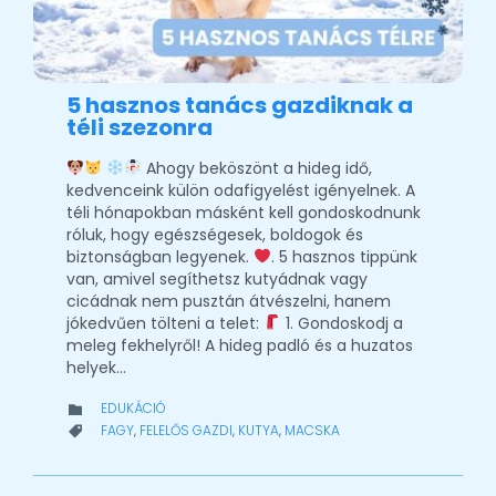
5 hasznos tanács gazdiknak a
téli szezonra
Ahogy beköszönt a hideg idő,
kedvenceink külön odafigyelést igényelnek. A
téli hónapokban másként kell gondoskodnunk
róluk, hogy egészségesek, boldogok és
biztonságban legyenek.
. 5 hasznos tippünk
van, amivel segíthetsz kutyádnak vagy
cicádnak nem pusztán átvészelni, hanem
jókedvűen tölteni a telet:
1. Gondoskodj a
meleg fekhelyről! A hideg padló és a huzatos
helyek…
CATEGORY
EDUKÁCIÓ

CATEGORY
FAGY
,
FELELŐS GAZDI
,
KUTYA
,
MACSKA
