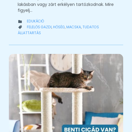
lakásban vagy zárt erkélyen tartózkodnak. Mire
figyelj…
CATEGORY
EDUKÁCIÓ

CATEGORY
FELELŐS GAZDI
,
HŐSÉG
,
MACSKA
,
TUDATOS

ÁLLATTARTÁS