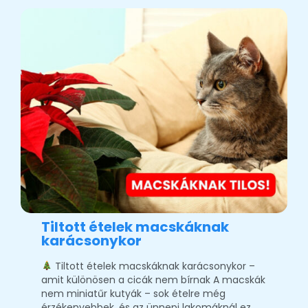
Tiltott ételek macskáknak
karácsonykor
Tiltott ételek macskáknak karácsonykor –
amit különösen a cicák nem bírnak A macskák
nem miniatűr kutyák – sok ételre még
érzékenyebbek, és az ünnepi lakomáknál ez