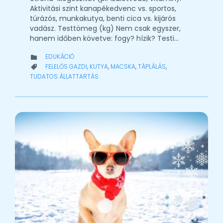
Aktivitási szint kanapékedvenc vs. sportos,
túrázós, munkakutya, benti cica vs. kijárós
vadász. Testtömeg (kg) Nem csak egyszer,
hanem időben követve: fogy? hízik? Testi…
CATEGORY
EDUKÁCIÓ

CATEGORY
FELELŐS GAZDI
,
KUTYA
,
MACSKA
,
TÁPLÁLÁS
,

TUDATOS ÁLLATTARTÁS