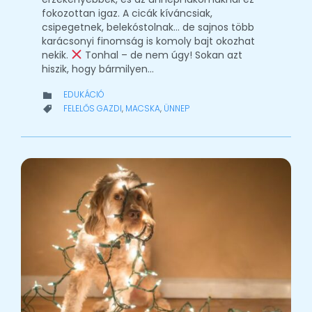
fokozottan igaz. A cicák kíváncsiak,
csipegetnek, belekóstolnak… de sajnos több
karácsonyi finomság is komoly bajt okozhat
nekik.
Tonhal – de nem úgy! Sokan azt
hiszik, hogy bármilyen…
CATEGORY
EDUKÁCIÓ

CATEGORY
FELELŐS GAZDI
,
MACSKA
,
ÜNNEP
