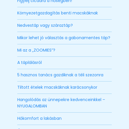
Figyelj cicádra a hőségben!
Környezetgazdagítás benti macskáknak
Nedvestáp vagy száraztáp?
Mikor lehet jó választás a gabonamentes táp?
Mi az a „ZOOMIES”?
A táplálásról
5 hasznos tanács gazdiknak a téli szezonra
Tiltott ételek macskáknak karácsonykor
Hangolódás az ünnepekre kedvenceinkkel –
NYUGALOMBAN
Hőkomfort a lakásban