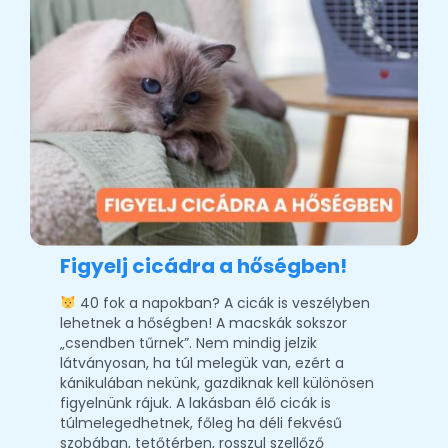
Figyelj cicádra a hőségben!
40 fok a napokban? A cicák is veszélyben
lehetnek a hőségben! A macskák sokszor
„csendben tűrnek”. Nem mindig jelzik
látványosan, ha túl melegük van, ezért a
kánikulában nekünk, gazdiknak kell különösen
figyelnünk rájuk. A lakásban élő cicák is
túlmelegedhetnek, főleg ha déli fekvésű
szobában, tetőtérben, rosszul szellőző