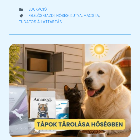
CATEGORY
EDUKÁCIÓ

CATEGORY
FELELŐS GAZDI
,
HŐSÉG
,
KUTYA
,
MACSKA
,

TUDATOS ÁLLATTARTÁS