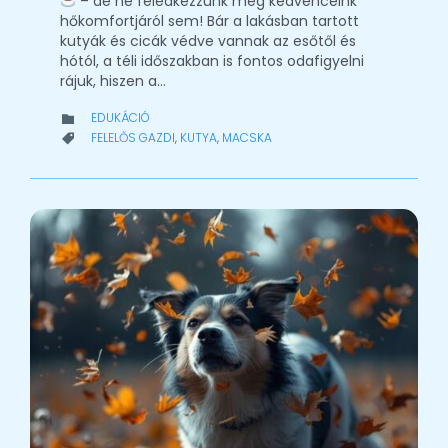
– de ne feledkezzünk meg kedvenceink
hőkomfortjáról sem! Bár a lakásban tartott
kutyák és cicák védve vannak az esőtől és
hótól, a téli időszakban is fontos odafigyelni
rájuk, hiszen a…
CATEGORY
EDUKÁCIÓ

CATEGORY
FELELŐS GAZDI
,
KUTYA
,
MACSKA
