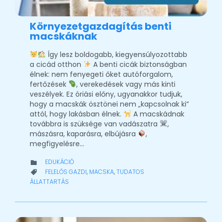
Környezetgazdagítás benti
macskáknak
Így lesz boldogabb, kiegyensúlyozottabb
a cicád otthon
A benti cicák biztonságban
élnek: nem fenyegeti őket autóforgalom,
fertőzések
, verekedések vagy más kinti
veszélyek. Ez óriási előny, ugyanakkor tudjuk,
hogy a macskák ösztönei nem „kapcsolnak ki”
attól, hogy lakásban élnek.
A macskádnak
továbbra is szüksége van vadászatra
,
mászásra, kaparásra, elbújásra
,
megfigyelésre…
CATEGORY
EDUKÁCIÓ

CATEGORY
FELELŐS GAZDI
,
MACSKA
,
TUDATOS

ÁLLATTARTÁS