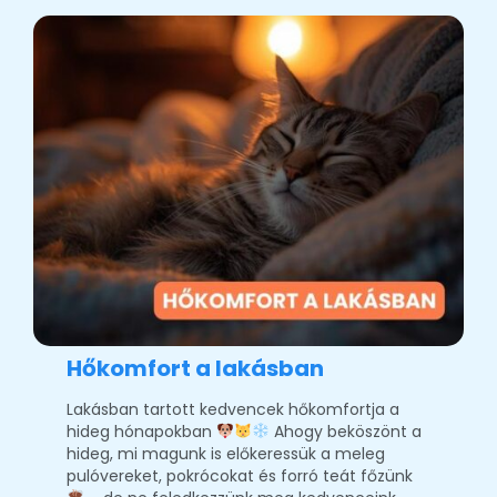
Hőkomfort a lakásban
Lakásban tartott kedvencek hőkomfortja a
hideg hónapokban
Ahogy beköszönt a
hideg, mi magunk is előkeressük a meleg
pulóvereket, pokrócokat és forró teát főzünk