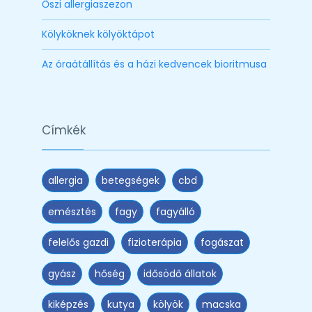
Őszi allergiaszezon
Kölyköknek kölyöktápot
Az óraátállítás és a házi kedvencek bioritmusa
Címkék
allergia
betegségek
cbd
emésztés
fagy
fagyálló
felelős gazdi
fizioterápia
fogászat
gyász
hőség
idősödő állatok
kiképzés
kutya
kölyök
macska