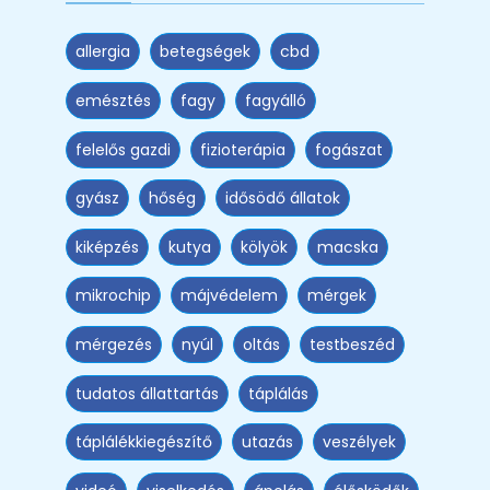
allergia
betegségek
cbd
emésztés
fagy
fagyálló
felelős gazdi
fizioterápia
fogászat
gyász
hőség
idősödő állatok
kiképzés
kutya
kölyök
macska
mikrochip
májvédelem
mérgek
mérgezés
nyúl
oltás
testbeszéd
tudatos állattartás
táplálás
táplálékkiegészítő
utazás
veszélyek