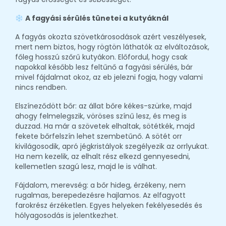
A fagyási sérülés tünetei a kutyáknál
A fagyás okozta szövetkárosodások azért veszélyesek,
mert nem biztos, hogy rögtön láthatók az elváltozások,
főleg hosszú szőrű kutyákon. Előfordul, hogy csak
napokkal később lesz feltűnő a fagyási sérülés, bár
mivel fájdalmat okoz, az eb jelezni fogja, hogy valami
nincs rendben.
Elszíneződött bőr: az állat bőre kékes-szürke, majd
ahogy felmelegszik, vöröses színű lesz, és meg is
duzzad. Ha már a szövetek elhaltak, sötétkék, majd
fekete bőrfelszín lehet szembetűnő. A sötét orr
kivilágosodik, apró jégkristályok szegélyezik az orrlyukat.
Ha nem kezelik, az elhalt rész elkezd gennyesedni,
kellemetlen szagú lesz, majd le is válhat.
Fájdalom, merevség: a bőr hideg, érzékeny, nem
rugalmas, berepedezésre hajlamos. Az elfagyott
farokrész érzéketlen. Egyes helyeken fekélyesedés és
hólyagosodás is jelentkezhet.