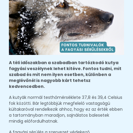
A téli időszakban a szabadban tartózkodó kutya
fagyási veszélynek lehet kitéve. Fontos tudni, mit
szabad és mit nem ilyen esetben, különben a
meglévőnél is nagyobb kárt tehetsz
kedvencedben.
A kutyák normál testhőmérséklete 37,8 és 39,4 Celsius
fok közötti. Bár legtöbbjük megfelelő vastagságú
kültakaróval rendelkezik ahhoz, hogy ez az érték ebben
a tartományban maradjon, sajnálatos balesetek
mindig előfordulhatnak.
A fagyási sérülés a szervezet védekező