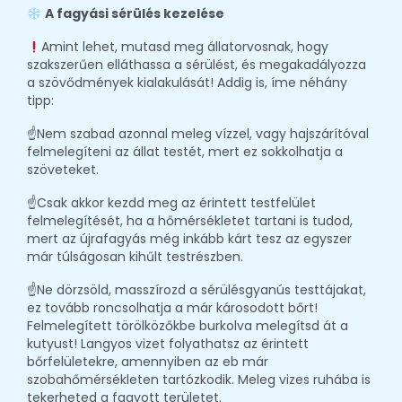
A fagyási sérülés kezelése
Amint lehet, mutasd meg állatorvosnak, hogy
szakszerűen elláthassa a sérülést, és megakadályozza
a szövődmények kialakulását! Addig is, íme néhány
tipp:
☝️Nem szabad azonnal meleg vízzel, vagy hajszárítóval
felmelegíteni az állat testét, mert ez sokkolhatja a
szöveteket.
☝️Csak akkor kezdd meg az érintett testfelület
felmelegítését, ha a hőmérsékletet tartani is tudod,
mert az újrafagyás még inkább kárt tesz az egyszer
már túlságosan kihűlt testrészben.
☝️Ne dörzsöld, masszírozd a sérülésgyanús testtájakat,
ez tovább roncsolhatja a már károsodott bőrt!
Felmelegített törölközőkbe burkolva melegítsd át a
kutyust! Langyos vizet folyathatsz az érintett
bőrfelületekre, amennyiben az eb már
szobahőmérsékleten tartózkodik. Meleg vizes ruhába is
tekerheted a fagyott területet.