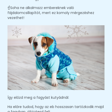
☝️Soha ne alkalmazz embereknek való
fájdalomcsillapítót, mert ez komoly mérgezéshez
vezethet!
Így előzd meg a fagyást kutyádnál:
Ha előre tudod, hogy az eb hosszasan tartózkodik majd
a fagyban, öltöztesd fel!