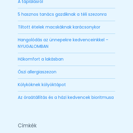
A táplálásról
5 hasznos tanács gazdiknak a téli szezonra
Tiltott ételek macskáknak karácsonykor
Hangolódás az ünnepekre kedvenceinkkel –
NYUGALOMBAN
Hőkomfort a lakásban
Őszi allergiaszezon
Kölyköknek kölyöktápot
Az óraátállítás és a házi kedvencek bioritmusa
Címkék