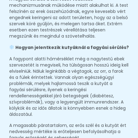
mechanizmusának működése miatt alakulhat ki. A test
felszínén az erek összehúzódnak, egyre kevesebb vért
engednek keringeni az adott területen, hogy az a belső
szervek köré gyűljön, és melegen tartsa őket. Extrém
esetben ezen testrészek vérellátása teljesen
megszűnik és megindul a szövetelhalás.
Hogyan jelentkezik kutyáknál a fagyási sérülés?
A fagypont alatti hőmérséklet még a nagytestű ebek
szervezetét is megviseli, ha túlságosan hosszú ideig kell
elviselniük. Náluk leginkább a végtagok, az orr, a farok
és a fülek érintettek. Vannak olyan egészségügyi
problémák, melyek hajlamossá teszik a kutyát a
fagyási sérülésre, ilyenek a keringési
rendellenességekkel járó betegségek (diabétesz,
szívproblémák), vagy a legyengült immunrendszer. A
kölykök és az idős állatok is könnyebben esnek a hideg
áldozatául.
A magasabb páratartalom, az erős szél és a kutyát ért
nedvesség mértéke is erőteljesen befolyásolhatja a
fagyás erősségét és sebességét.