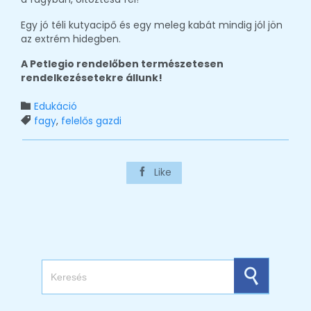
Egy jó téli kutyacipő és egy meleg kabát mindig jól jön
az extrém hidegben.
A Petlegio rendelőben természetesen
rendelkezésetekre állunk!
Category
Edukáció

Tags
fagy
,
felelős gazdi

Like

Search for: