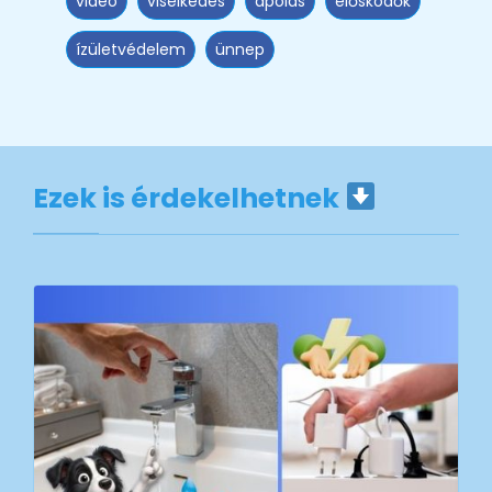
videó
viselkedés
ápolás
élősködők
ízületvédelem
ünnep
Ezek is érdekelhetnek