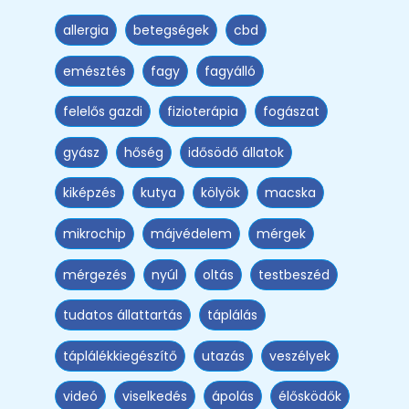
allergia
betegségek
cbd
emésztés
fagy
fagyálló
felelős gazdi
fizioterápia
fogászat
gyász
hőség
idősödő állatok
kiképzés
kutya
kölyök
macska
mikrochip
májvédelem
mérgek
mérgezés
nyúl
oltás
testbeszéd
tudatos állattartás
táplálás
táplálékkiegészítő
utazás
veszélyek
videó
viselkedés
ápolás
élősködők