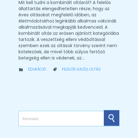
Mit kell tudni a kombinált oltásról? A felelős
állattartás elengedhetetlen része, hogy az
éves oltásokat megfelelő időben, az
életmódotokhoz leginkább alkalmas vakcinák
alkalmazásával megkapják kedvenceid. A
kombinált oltás az erősen ajánlott kategóriába
tartozik. A veszettség elleni védőoltással
szemben ezek az oltások törvény szerint nem
kötelezőek, de mivel több súlyos fertőző
betegség ellen is védenek, az…
CATEGORY
CATEGORY
EDUKÁCIÓ
FELELŐS GAZDI
,
OLTÁS


Search for: