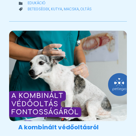
CATEGORY
EDUKÁCIÓ

CATEGORY
BETEGSÉGEK
,
KUTYA
,
MACSKA
,
OLTÁS

A kombinált védőoltásról