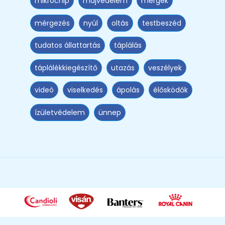
mikrochip
májvédelem
mérgek
mérgezés
nyúl
oltás
testbeszéd
tudatos állattartás
táplálás
táplálékkiegészítő
utazás
veszélyek
videó
viselkedés
ápolás
élősködők
ízületvédelem
ünnep