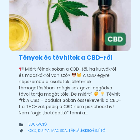
Tények és tévhitek a CBD-ről
Miért félnek sokan a CBD-től, ha kutyákról
és macskákról van szó?
A CBD egyre
népszerűbb a kisállatok jóllétének
támogatásában, mégis sok gazdi aggódva
távol tartja magát tőle. De miért?
Tévhit
#1: A CBD = bódulat Sokan összekeverik a CBD-
t a THC-val, pedig a CBD nem pszichoaktív!
Nem fogja „betépetté” tenni a…
CATEGORY
EDUKÁCIÓ

CATEGORY
CBD
,
KUTYA
,
MACSKA
,
TÁPLÁLÉKKIEGÉSZÍTŐ
