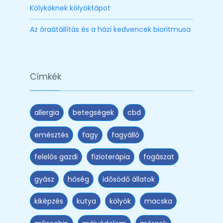
Kölyköknek kölyöktápot
Az óraátállítás és a házi kedvencek bioritmusa
Címkék
allergia
betegségek
cbd
emésztés
fagy
fagyálló
felelős gazdi
fizioterápia
fogászat
gyász
hőség
idősödő állatok
kiképzés
kutya
kölyök
macska