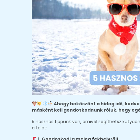
Ahogy beköszönt a hideg idő, kedve
másként kell gondoskodnunk róluk, hogy eg
5 hasznos tippünk van, amivel segíthetsz kutyád
a telet:
1. Gondoskodj a meleg fekhelyről!