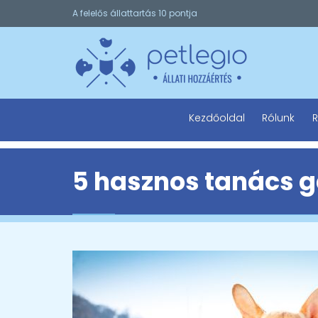
A felelős állattartás 10 pontja
Kezdőoldal
Rólunk
R
5 hasznos tanács g