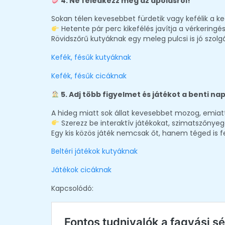
4. Ne feledkezz meg az ápolásról!
Sokan télen kevesebbet fürdetik vagy kefélik a ke
Hetente pár perc kikefélés javítja a vérkeringést 
Rövidszőrű kutyáknak egy meleg pulcsi is jó szolg
Kefék, fésűk kutyáknak
Kefék, fésűk cicáknak
5. Adj több figyelmet és játékot a benti na
A hideg miatt sok állat kevesebbet mozog, emiat
Szerezz be interaktív játékokat, szimatszőnyeg
Egy kis közös játék nemcsak őt, hanem téged is f
Beltéri játékok kutyáknak
Játékok cicáknak
Kapcsolódó: