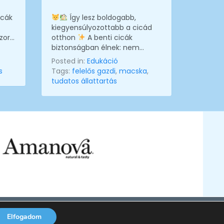
icák
Így lesz boldogabb,
Melyik 
kiegyensúlyozottabb a cicád
kedvenc
zor…
otthon
A benti cicák
leggyak
biztonságban élnek: nem…
szárazt
eledelt
Posted in:
Edukáció
s
Tags:
felelős gazdi
,
macska
,
Posted 
tudatos állattartás
Tags:
k
tudatos
artva.
Elfogadom