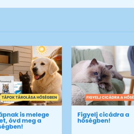
ápnak is melege
Figyelj cicádra a
et, óvd meg a
hőségben!
ségben!