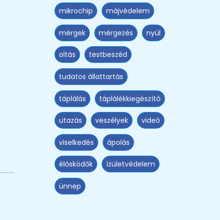
mikrochip
májvédelem
mérgek
mérgezés
nyúl
oltás
testbeszéd
tudatos állattartás
táplálás
táplálékkiegészítő
utazás
veszélyek
videó
viselkedés
ápolás
élősködők
ízületvédelem
ünnep