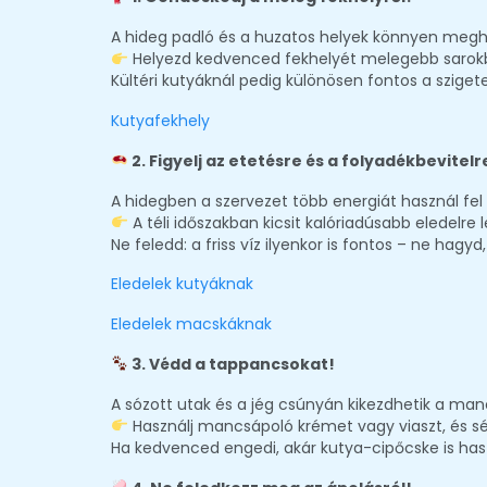
A hideg padló és a huzatos helyek könnyen megh
Helyezd kedvenced fekhelyét melegebb sarokba
Kültéri kutyáknál pedig különösen fontos a szigete
Kutyafekhely
2. Figyelj az etetésre és a folyadékbevitelr
A hidegben a szervezet több energiát használ fel
A téli időszakban kicsit kalóriadúsabb eledelre
Ne feledd: a friss víz ilyenkor is fontos – ne hag
Eledelek kutyáknak
Eledelek macskáknak
3. Védd a tappancsokat!
A sózott utak és a jég csúnyán kikezdhetik a man
Használj mancsápoló krémet vagy viaszt, és sé
Ha kedvenced engedi, akár kutya-cipőcske is has