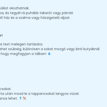
űlést okozhatnak.
, és tegyél rá puhább takarót vagy párnát.
lt ház és a szalma vagy hőszigetelő aljzat.
e!
 a test melegen tartására.
 lehet szükség, különösen a sokat mozgó vagy kinti kutyáknál.
yd, hogy megfagyjon a tálban!
csokat.
ta után mosd le a tappancsokat langyos vízzel.
znos lehet.