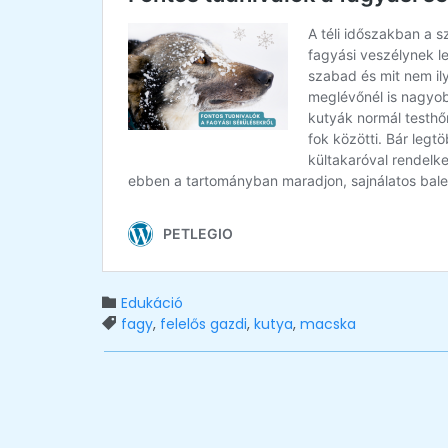
Category
Edukáció

Tags
fagy
,
felelős gazdi
,
kutya
,
macska
