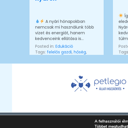
Íg
A nyári hónapokban
eled
nemcsak mi használunk több
Nyá
vizet és energiát, hanem
kedv
kedvenceink ellátása is…
túlm
Posted in:
Edukáció
Post
Tags:
felelős gazdi
,
hőség
,
Tags
kutya
,
macska
,
tudatos
kuty
állattartás
állat
Petle
A felhasználói él
Többet megtudhat 