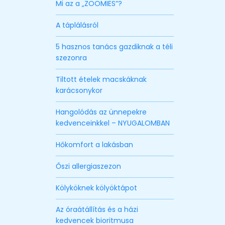
Mi az a „ZOOMIES”?
A táplálásról
5 hasznos tanács gazdiknak a téli
szezonra
Tiltott ételek macskáknak
karácsonykor
Hangolódás az ünnepekre
kedvenceinkkel – NYUGALOMBAN
Hőkomfort a lakásban
Őszi allergiaszezon
Kölyköknek kölyöktápot
Az óraátállítás és a házi
kedvencek bioritmusa