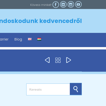



Kövess minket!

ndoskodunk kedvencedről
arrier
Blog



Search for: