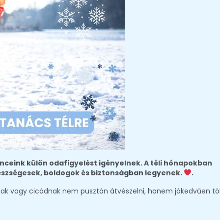
nceink külön odafigyelést igényelnek. A téli hónapokban
észségesek, boldogok és biztonságban legyenek.
.
nak vagy cicádnak nem pusztán átvészelni, hanem jókedvűen töl