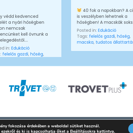
40 fok a napokban? A c
y védd kedvenced
is veszélyben lehetnek a
elét a nyári hőségben
hőségben! A macskák soks
ron nemcsak
Posted in:
Edukáció
encünket kell óvnunk a
Tags:
felelős gazdi
,
hőség
,
elegedéstől….
macska
,
tudatos állattartá
ed in:
Edukáció
:
felelős gazdi
,
hőség
,
a
,
macska
,
tudatos
tartás
gio | Trovet Hungary Kft. ©
2026. |
Adatkezelési tájékoztató
| Minden jog fennt
mény fokozása érdekében a weboldal sütiket használ.
ezekről és ki is kapcsolhatja őket a
Beállítások
ra kattintva.