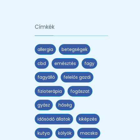
Címkék
allergia
betegségek
cbd
emésztés
fagy
fagyálló
felelős gazdi
fizioterápia
fogászat
gyász
hőség
idősödő állatok
kiképzés
kutya
kölyök
macska