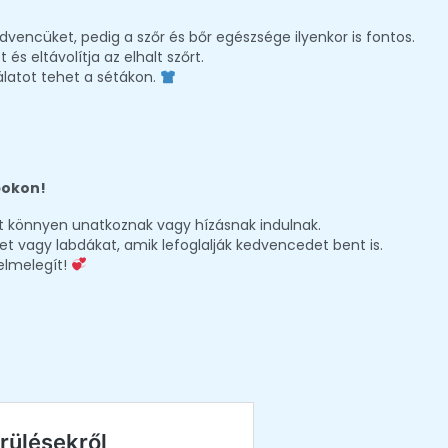
dvencüket, pedig a szőr és bőr egészsége ilyenkor is fontos.
és eltávolítja az elhalt szőrt.
álatot tehet a sétákon.
pokon!
t könnyen unatkoznak vagy hízásnak indulnak.
et vagy labdákat, amik lefoglalják kedvencedet bent is.
elmelegít!