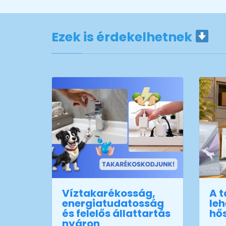
Ezek is érdekelhetnek
Víztakarékosság,
A t
energiatudatosság
leh
és felelős állattartás
hő
nyáron