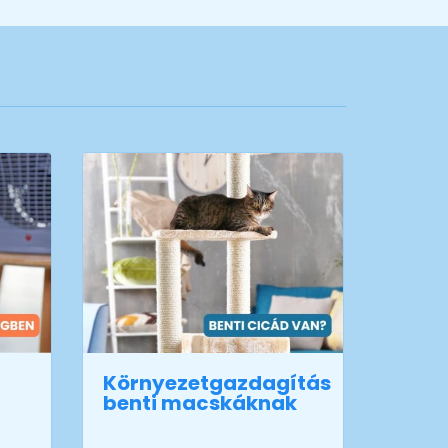
Környezetgazdagítás
Nedv
benti macskáknak
szár