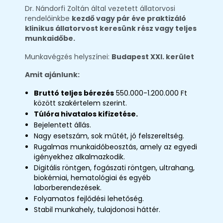
Dr. Nándorfi Zoltán által vezetett állatorvosi
rendelőinkbe
kezdő vagy pár éve praktizáló
klinikus állatorvost keresünk rész vagy teljes
munkaidőbe.
Munkavégzés helyszínei:
Budapest XXI. kerület
Amit ajánlunk:
Bruttó teljes bérezés
550.000-1.200.000 Ft
között szakértelem szerint.
Túlóra hivatalos kifizetése.
Bejelentett állás.
Nagy esetszám, sok műtét, jó felszereltség.
Rugalmas munkaidőbeosztás, amely az egyedi
igényekhez alkalmazkodik.
Digitális röntgen, fogászati röntgen, ultrahang,
biokémiai, hematológiai és egyéb
laborberendezések.
Folyamatos fejlődési lehetőség.
Stabil munkahely, tulajdonosi háttér.