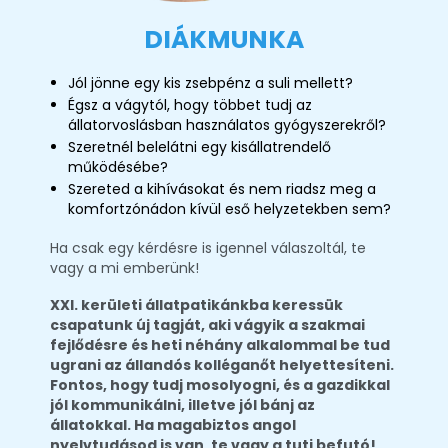
DIÁKMUNKA
Jól jönne egy kis zsebpénz a suli mellett?
Égsz a vágytól, hogy többet tudj az
állatorvoslásban használatos gyógyszerekről?
Szeretnél belelátni egy kisállatrendelő
működésébe?
Szereted a kihívásokat és nem riadsz meg a
komfortzónádon kívül eső helyzetekben sem?
Ha csak egy kérdésre is igennel válaszoltál, te
vagy a mi emberünk!
XXI. kerületi állatpatikánkba keressük
csapatunk új tagját, aki vágyik a szakmai
fejlődésre és heti néhány alkalommal be tud
ugrani az állandós kolléganőt helyettesíteni.
Fontos, hogy tudj mosolyogni, és a gazdikkal
jól kommunikálni, illetve jól bánj az
állatokkal. Ha magabiztos angol
nyelvtudásod is van, te vagy a tuti befutó!