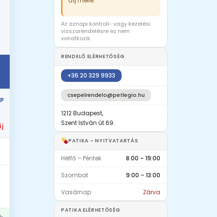
díj mellé.
Az aznapi kontroll- vagy kezelési
visszarendelésre ez nem
vonatkozik.
RENDELŐ ELÉRHETŐSÉG
+36 20 329 9933
csepelrendelo@petlegio.hu
P
1212 Budapest,
Szent István út 69.
íj
PATIKA – NYITVATARTÁS
Hétfő – Péntek
8:00 – 19:00
Szombat
9:00 – 13:00
Vasárnap
Zárva
PATIKA ELÉRHETŐSÉG