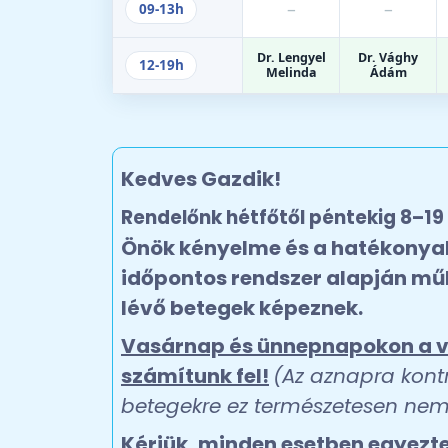
–
–
09-13h
Dr. Lengyel
Dr. Vághy
12-19h
Melinda
Ádám
Kedves Gazdik!
Rendelőnk hétfőtől péntekig 8–19 
Önök kényelme és a hatékonya
időpontos rendszer alapján
műk
lévő betegek képeznek.
Vasárnap és ünnepnapokon a vizs
számítunk fel!
(Az aznapra kontr
betegekre ez természetesen nem
Kérjük,
minden
esetben egyezte