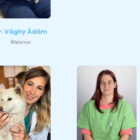
r. Vághy Ádám
Állatorvos