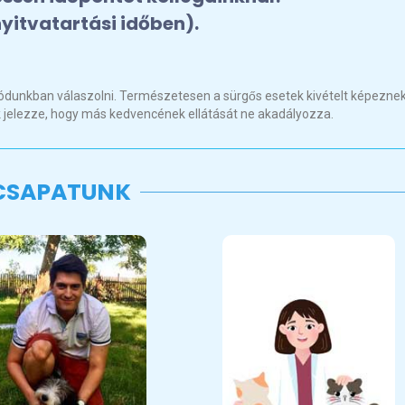
yitvatartási időben).
dunkban válaszolni. Természetesen a sürgős esetek kivételt képeznek
 jelezze, hogy más kedvencének ellátását ne akadályozza.
CSAPATUNK