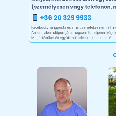
(személyesen vagy telefonon, n
+36 20 329 9933
Facebook, hangposta és sms üzenetekre nem áll mó
Amennyiben időpontjára mégsem tud eljönni, kérjük
Megértésüket és együttműködésüket köszönjük!