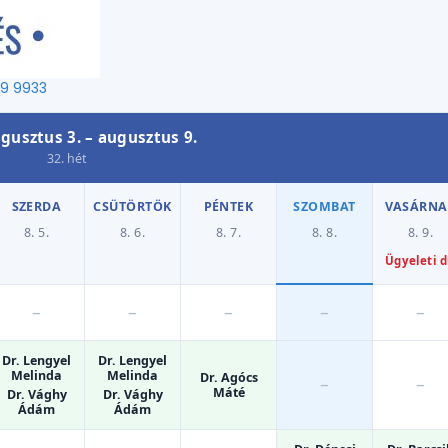
29 9933
gusztus 3. – augusztus 9.
32. hét
SZERDA
CSÜTÖRTÖK
PÉNTEK
SZOMBAT
VASÁRNA
8. 5.
8. 6.
8. 7.
8. 8.
8. 9.
Ügyeleti d
–
–
–
–
–
Dr. Lengyel
Dr. Lengyel
Melinda
Melinda
Dr. Agócs
–
–
Máté
Dr. Vághy
Dr. Vághy
Ádám
Ádám