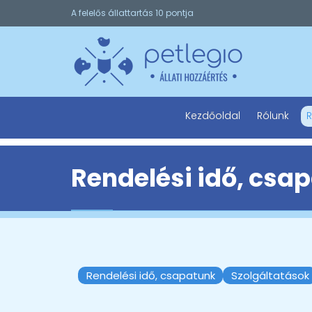
A felelős állattartás 10 pontja
Kezdőoldal
Rólunk
R
Rendelési idő, csa
Rendelési idő, csapatunk
Szolgáltatások