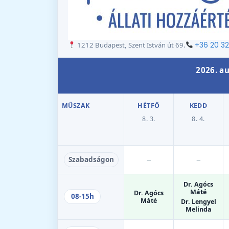
+36 20 3
1212 Budapest, Szent István út 69.
2026. au
MŰSZAK
HÉTFŐ
KEDD
8. 3.
8. 4.
–
–
Szabadságon
Dr. Agócs
Máté
Dr. Agócs
08-15h
Máté
Dr. Lengyel
Melinda