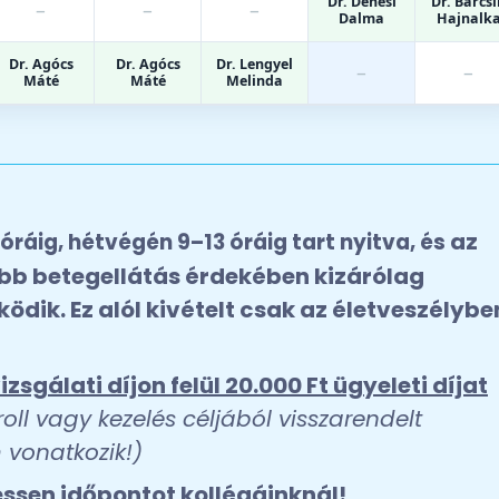
Dr. Dénesi
Dr. Barcsi
–
–
–
Dalma
Hajnalk
Dr. Agócs
Dr. Agócs
Dr. Lengyel
–
–
Máté
Máté
Melinda
az
óráig, hétvégén 9–13 óráig tart nyitva, és
bb betegellátás érdekében
kizárólag
ödik. Ez alól kivételt csak az életveszélybe
gálati díjon felül 20.000 Ft ügyeleti díjat
oll vagy kezelés céljából visszarendelt
 vonatkozik!)
ssen időpontot kollégáinknál!