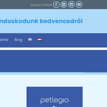



Kövess minket!

ndoskodunk kedvencedről
arrier
Blog