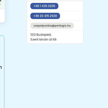
k
a
+36 1 425 3205
+36 20 415 2928
csepelpatika@petlegio.hu
1212 Budapest,
Szent István út 69.
n