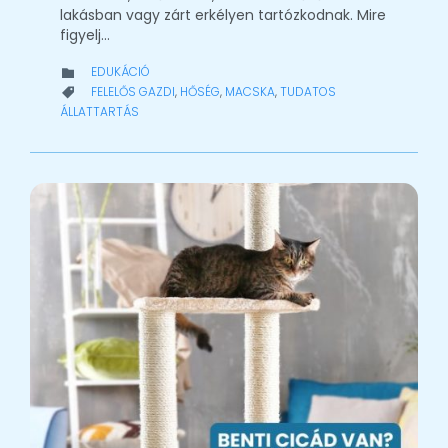
lakásban vagy zárt erkélyen tartózkodnak. Mire
figyelj…
CATEGORY
EDUKÁCIÓ

CATEGORY
FELELŐS GAZDI
,
HŐSÉG
,
MACSKA
,
TUDATOS

ÁLLATTARTÁS