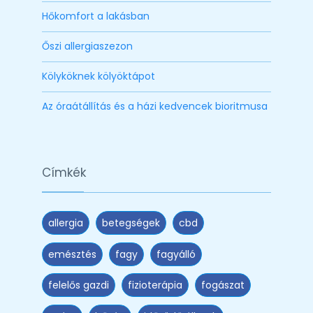
Hőkomfort a lakásban
Őszi allergiaszezon
Kölyköknek kölyöktápot
Az óraátállítás és a házi kedvencek bioritmusa
Címkék
allergia
betegségek
cbd
emésztés
fagy
fagyálló
felelős gazdi
fizioterápia
fogászat