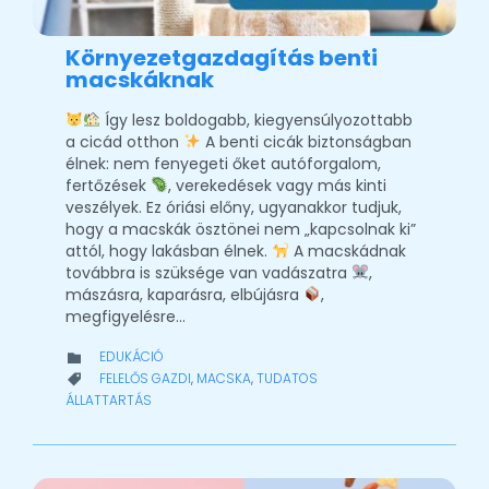
Környezetgazdagítás benti
macskáknak
Így lesz boldogabb, kiegyensúlyozottabb
a cicád otthon
A benti cicák biztonságban
élnek: nem fenyegeti őket autóforgalom,
fertőzések
, verekedések vagy más kinti
veszélyek. Ez óriási előny, ugyanakkor tudjuk,
hogy a macskák ösztönei nem „kapcsolnak ki”
attól, hogy lakásban élnek.
A macskádnak
továbbra is szüksége van vadászatra
,
mászásra, kaparásra, elbújásra
,
megfigyelésre…
CATEGORY
EDUKÁCIÓ

CATEGORY
FELELŐS GAZDI
,
MACSKA
,
TUDATOS

ÁLLATTARTÁS