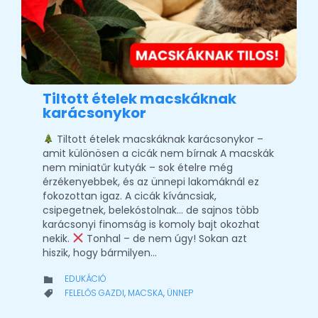
Tiltott ételek macskáknak
karácsonykor
Tiltott ételek macskáknak karácsonykor –
amit különösen a cicák nem bírnak A macskák
nem miniatűr kutyák – sok ételre még
érzékenyebbek, és az ünnepi lakomáknál ez
fokozottan igaz. A cicák kíváncsiak,
csipegetnek, belekóstolnak… de sajnos több
karácsonyi finomság is komoly bajt okozhat
nekik.
Tonhal – de nem úgy! Sokan azt
hiszik, hogy bármilyen…
CATEGORY
EDUKÁCIÓ

CATEGORY
FELELŐS GAZDI
,
MACSKA
,
ÜNNEP
