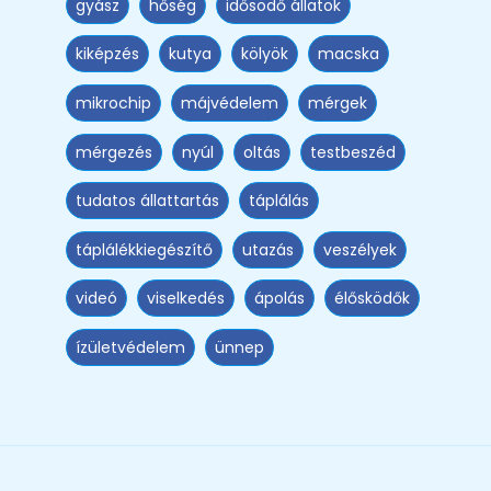
gyász
hőség
idősödő állatok
kiképzés
kutya
kölyök
macska
mikrochip
májvédelem
mérgek
mérgezés
nyúl
oltás
testbeszéd
tudatos állattartás
táplálás
táplálékkiegészítő
utazás
veszélyek
videó
viselkedés
ápolás
élősködők
ízületvédelem
ünnep