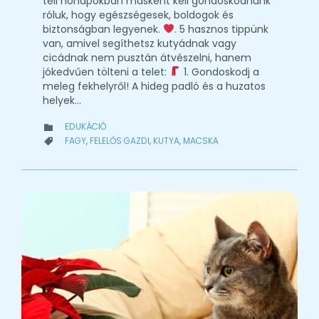
téli hónapokban másként kell gondoskodnunk
róluk, hogy egészségesek, boldogok és
biztonságban legyenek.
. 5 hasznos tippünk
van, amivel segíthetsz kutyádnak vagy
cicádnak nem pusztán átvészelni, hanem
jókedvűen tölteni a telet:
1. Gondoskodj a
meleg fekhelyről! A hideg padló és a huzatos
helyek…
CATEGORY
EDUKÁCIÓ

CATEGORY
FAGY
,
FELELŐS GAZDI
,
KUTYA
,
MACSKA
