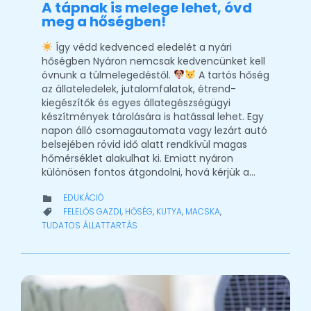
A tápnak is melege lehet, óvd
meg a hőségben!
Így védd kedvenced eledelét a nyári
hőségben Nyáron nemcsak kedvencünket kell
óvnunk a túlmelegedéstől.
A tartós hőség
az állateledelek, jutalomfalatok, étrend-
kiegészítők és egyes állategészségügyi
készítmények tárolására is hatással lehet. Egy
napon álló csomagautomata vagy lezárt autó
belsejében rövid idő alatt rendkívül magas
hőmérséklet alakulhat ki. Emiatt nyáron
különösen fontos átgondolni, hová kérjük a…
CATEGORY
EDUKÁCIÓ

CATEGORY
FELELŐS GAZDI
,
HŐSÉG
,
KUTYA
,
MACSKA
,

TUDATOS ÁLLATTARTÁS