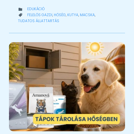
CATEGORY
EDUKÁCIÓ

CATEGORY
FELELŐS GAZDI
,
HŐSÉG
,
KUTYA
,
MACSKA
,

TUDATOS ÁLLATTARTÁS