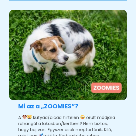
Mi az a „ZOOMIES”?
A
kutyád/cicád hirtelen
őrült módjára
rohangál a lakásban/kertben? Nem biztos,
hogy baj van. Egyszer csak megtörténik. Kilő,
mint egy
rakéta. Körbe-körbe rohan,