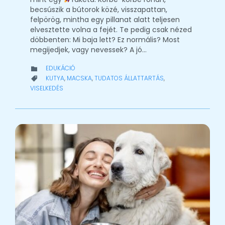
becsúszik a bútorok közé, visszapattan,
felpörög, mintha egy pillanat alatt teljesen
elvesztette volna a fejét. Te pedig csak nézed
döbbenten: Mi baja lett? Ez normális? Most
megijedjek, vagy nevessek? A jó…
CATEGORY
EDUKÁCIÓ

CATEGORY
KUTYA
,
MACSKA
,
TUDATOS ÁLLATTARTÁS
,

VISELKEDÉS