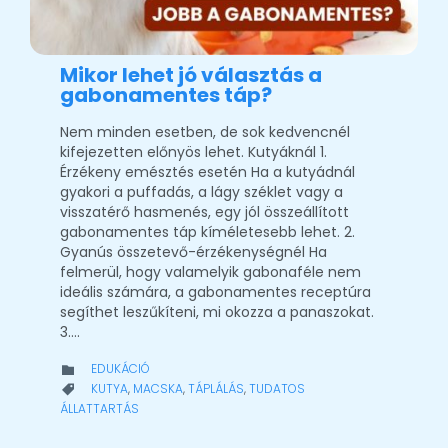
Mikor lehet jó választás a
gabonamentes táp?
Nem minden esetben, de sok kedvencnél
kifejezetten előnyös lehet. Kutyáknál 1.
Érzékeny emésztés esetén Ha a kutyádnál
gyakori a puffadás, a lágy széklet vagy a
visszatérő hasmenés, egy jól összeállított
gabonamentes táp kíméletesebb lehet. 2.
Gyanús összetevő-érzékenységnél Ha
felmerül, hogy valamelyik gabonaféle nem
ideális számára, a gabonamentes receptúra
segíthet leszűkíteni, mi okozza a panaszokat.
3….
CATEGORY
EDUKÁCIÓ

CATEGORY
KUTYA
,
MACSKA
,
TÁPLÁLÁS
,
TUDATOS

ÁLLATTARTÁS