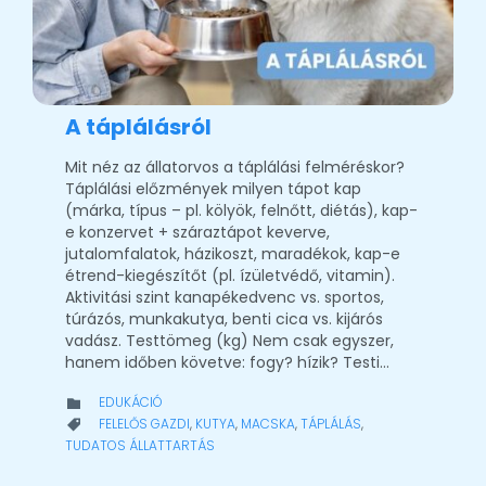
A táplálásról
Mit néz az állatorvos a táplálási felméréskor?
Táplálási előzmények milyen tápot kap
(márka, típus – pl. kölyök, felnőtt, diétás), kap-
e konzervet + száraztápot keverve,
jutalomfalatok, házikoszt, maradékok, kap-e
étrend-kiegészítőt (pl. ízületvédő, vitamin).
Aktivitási szint kanapékedvenc vs. sportos,
túrázós, munkakutya, benti cica vs. kijárós
vadász. Testtömeg (kg) Nem csak egyszer,
hanem időben követve: fogy? hízik? Testi…
CATEGORY
EDUKÁCIÓ

CATEGORY
FELELŐS GAZDI
,
KUTYA
,
MACSKA
,
TÁPLÁLÁS
,

TUDATOS ÁLLATTARTÁS