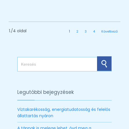
1./4 oldal
1
2
3
4
Következő
Search for:
Legutóbbi bejegyzések
Víztakarékosság, energiatudatosság és felelős
állattartás nyáron
A tápnak is melege lehet, óvd meg a