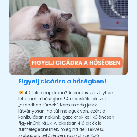
Figyelj cicádra a hőségben!
40 fok a napokban? A cicák is veszélyben
lehetnek a hőségben! A macskák sokszor
„csendben tűrnek”. Nem mindig jelzik
látványosan, ha túl melegük van, ezért a
kánikulában nekünk, gazdiknak kell különösen
figyelnünk rájuk. A lakásban élő cicák is
túlmelegedhetnek, főleg ha déli fekvésű
szobában, tetőtérben, rosszul szellőző