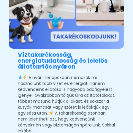
Víztakarékosság,
energiatudatosság és felelős
állattartás nyáron
A nyári hónapokban nemcsak mi
használunk több vizet és energiát, hanem
kedvenceink ellátása is nagyobb odafigyelést
igényel. Gyakrabban töltjük újra az itatótálakat,
többet mosunk, hűtjük a lakást, és sokszor a
kutyák mancsát vagy szőrét is leöblítjük egy-
egy séta után.
A takarékosság azonban
nem jelentheti azt, hogy kedvencünk
kényelmén vagy biztonságán spórolunk. Sokkal
inkább…