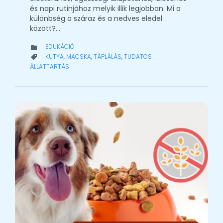
és napi rutinjához melyik illik legjobban. Mi a
különbség a száraz és a nedves eledel
között?…
CATEGORY
EDUKÁCIÓ

CATEGORY
KUTYA
,
MACSKA
,
TÁPLÁLÁS
,
TUDATOS

ÁLLATTARTÁS