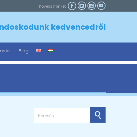



Kövess minket!

ndoskodunk kedvencedről
arrier
Blog
Search for: