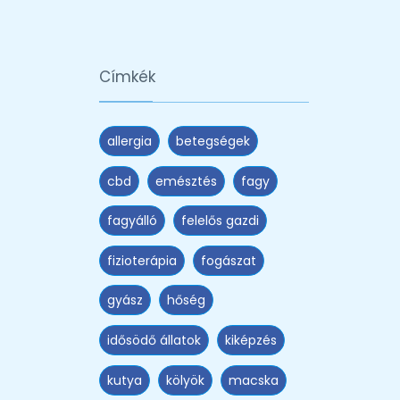
Címkék
allergia
betegségek
cbd
emésztés
fagy
fagyálló
felelős gazdi
fizioterápia
fogászat
gyász
hőség
idősödő állatok
kiképzés
kutya
kölyök
macska