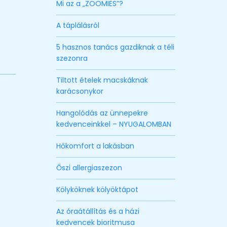
Mi az a „ZOOMIES”?
A táplálásról
5 hasznos tanács gazdiknak a téli
szezonra
Tiltott ételek macskáknak
karácsonykor
Hangolódás az ünnepekre
kedvenceinkkel – NYUGALOMBAN
Hőkomfort a lakásban
Őszi allergiaszezon
Kölyköknek kölyöktápot
Az óraátállítás és a házi
kedvencek bioritmusa