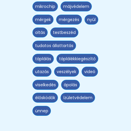
mikrochip
májvédelem
mérgek
mérgezés
nyúl
oltás
testbeszéd
tudatos állattartás
táplálás
táplálékkiegészítő
utazás
veszélyek
videó
viselkedés
ápolás
élősködők
ízületvédelem
ünnep