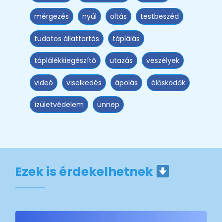
mérgezés
nyúl
oltás
testbeszéd
tudatos állattartás
táplálás
táplálékkiegészítő
utazás
veszélyek
videó
viselkedés
ápolás
élősködők
ízületvédelem
ünnep
Ezek is érdekelhetnek