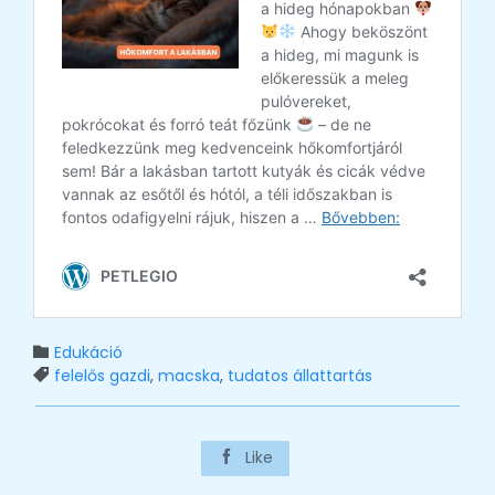
Category
Edukáció

Tags
felelős gazdi
,
macska
,
tudatos állattartás

Like
