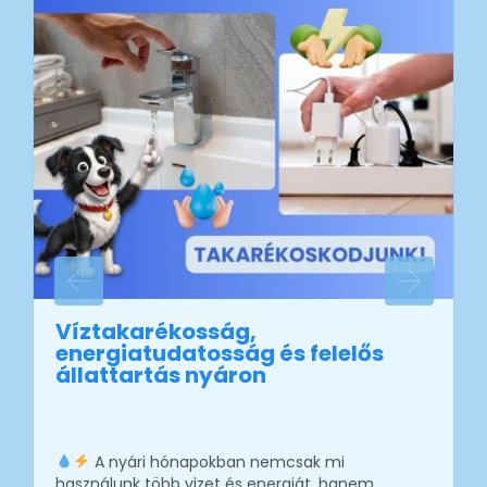
Víztakarékosság,
energiatudatosság és felelős
állattartás nyáron
A nyári hónapokban nemcsak mi
használunk több vizet és energiát, hanem