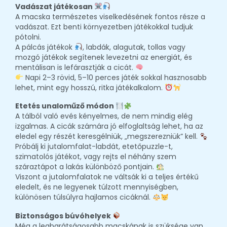
Vadászat játékosan
A macska természetes viselkedésének fontos része a
vadászat. Ezt benti környezetben játékokkal tudjuk
pótolni.
A pálcás játékok
, labdák, alagutak, tollas vagy
mozgó játékok segítenek levezetni az energiát, és
mentálisan is lefárasztják a cicát.
Napi 2–3 rövid, 5–10 perces játék sokkal hasznosabb
lehet, mint egy hosszú, ritka játékalkalom.
Etetés unaloműző módon
A tálból való evés kényelmes, de nem mindig elég
izgalmas. A cicák számára jó elfoglaltság lehet, ha az
eledel egy részét keresgélniük, „megszerezniük” kell.
Próbálj ki jutalomfalat-labdát, etetőpuzzle-t,
szimatolós játékot, vagy rejts el néhány szem
száraztápot a lakás különböző pontjain.
Viszont a jutalomfalatok ne váltsák ki a teljes értékű
eledelt, és ne legyenek túlzott mennyiségben,
különösen túlsúlyra hajlamos cicáknál.
Biztonságos búvóhelyek
Még a legbarátságosabb macskának is szüksége van