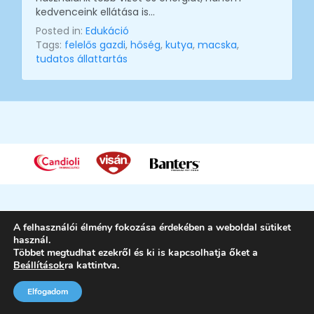
kedvenceink ellátása is…
Posted in:
Edukáció
Tags:
felelős gazdi
,
hőség
,
kutya
,
macska
,
tudatos állattartás
A felhasználói élmény fokozása érdekében a weboldal sütiket
használ.
Többet megtudhat ezekről és ki is kapcsolhatja őket a
Beállítások
ra kattintva.
Petlegio | Trovet Hungary Kft. ©
2026. |
Adatkezelési tájékoztató
| Minden jog
fenntartva.
Elfogadom
/* kikapcsolva!
*/