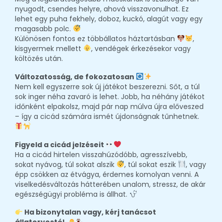
nyugodt, csendes helyre, ahová visszavonulhat. Ez
lehet egy puha fekhely, doboz, kuckó, alagút vagy egy
magasabb polc.
Különösen fontos ez többállatos háztartásban
,
kisgyermek mellett
, vendégek érkezésekor vagy
költözés után.
Változatosság, de fokozatosan
Nem kell egyszerre sok új játékot beszerezni. Sőt, a túl
sok inger néha zavaró is lehet. Jobb, ha néhány játékot
időnként elpakolsz, majd pár nap múlva újra előveszed
– így a cicád számára ismét újdonságnak tűnhetnek.
Figyeld a cicád jelzéseit
Ha a cicád hirtelen visszahúzódóbb, agresszívebb,
sokat nyávog, túl sokat alszik
, túl sokat eszik
, vagy
épp csökken az étvágya, érdemes komolyan venni. A
viselkedésváltozás hátterében unalom, stressz, de akár
egészségügyi probléma is állhat.
Ha bizonytalan vagy, kérj tanácsot