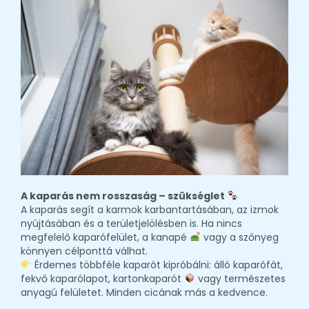
A kaparás nem rosszaság – szükséglet
A kaparás segít a karmok karbantartásában, az izmok
nyújtásában és a területjelölésben is. Ha nincs
megfelelő kaparófelület, a kanapé
vagy a szőnyeg
könnyen célponttá válhat.
Érdemes többféle kaparót kipróbálni: álló kaparófát,
fekvő kaparólapot, kartonkaparót
vagy természetes
anyagú felületet. Minden cicának más a kedvence.