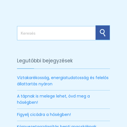
Search for:
Legutóbbi bejegyzések
Víztakarékosság, energiatudatosság és felelős
állattartás nyáron
A tápnak is melege lehet, óvd meg a
hőségben!
Figyelj cicádra a hőségben!
Környezetgazdagítás benti macskáknak