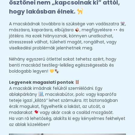
ösztönei nem „kapcsolnak ki” attól,
hogy lakásban élnek.
A macskádnak továbbra is szüksége van vadászatra
,
mászásra, kaparásra, elbújásra
, megfigyelésre
és
játékra. Ha ezek hiányoznak, könnyen unatkozhat,
stresszessé válhat, túleheti magát, rongálhat, vagy
viselkedési problémák jelenhetnek meg.
Néhány egyszerű ötlettel sokat tehetsz azért, hogy
benti macskád testileg-lelkileg egészségesebb és
boldogabb legyen!
Legyenek magaslati pontok
A macskák imádnak felülről szemlélődni. Egy
ablakpárkány
, macskabútor, polc vagy kaparófa
teteje igazi „kilátó” lehet számukra. Itt biztonságban
érzik magukat, figyelhetik a lakást, az utcát, a
madarakat
vagy akár csak a család mozgását.
Ha van rá lehetőség, alakíts ki egy kényelmes fekhelyet
az ablak közelében!