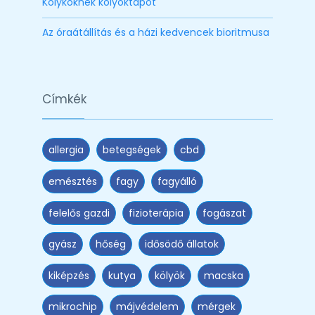
Kölyköknek kölyöktápot
Az óraátállítás és a házi kedvencek bioritmusa
Címkék
allergia
betegségek
cbd
emésztés
fagy
fagyálló
felelős gazdi
fizioterápia
fogászat
gyász
hőség
idősödő állatok
kiképzés
kutya
kölyök
macska
mikrochip
májvédelem
mérgek