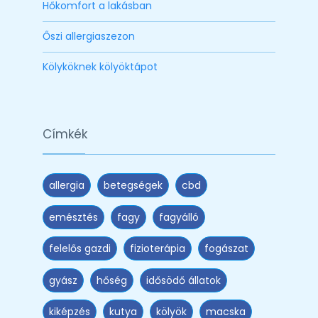
Hőkomfort a lakásban
Őszi allergiaszezon
Kölyköknek kölyöktápot
Címkék
allergia
betegségek
cbd
emésztés
fagy
fagyálló
felelős gazdi
fizioterápia
fogászat
gyász
hőség
idősödő állatok
kiképzés
kutya
kölyök
macska