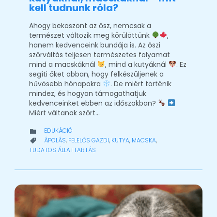
kell tudnunk róla?
Ahogy beköszönt az ősz, nemcsak a
természet változik meg körülöttünk
,
hanem kedvenceink bundája is. Az őszi
szőrváltás teljesen természetes folyamat
mind a macskáknál
, mind a kutyáknál
. Ez
segíti őket abban, hogy felkészüljenek a
hűvösebb hónapokra
. De miért történik
mindez, és hogyan támogathatjuk
kedvenceinket ebben az időszakban?
Miért váltanak szőrt…
CATEGORY
EDUKÁCIÓ

CATEGORY
ÁPOLÁS
,
FELELŐS GAZDI
,
KUTYA
,
MACSKA
,

TUDATOS ÁLLATTARTÁS