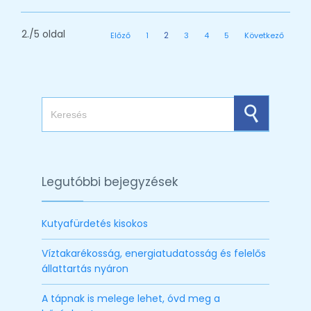
2./5 oldal
2
Előző
1
3
4
5
Következő
Search for:
Legutóbbi bejegyzések
Kutyafürdetés kisokos
Víztakarékosság, energiatudatosság és felelős
állattartás nyáron
A tápnak is melege lehet, óvd meg a