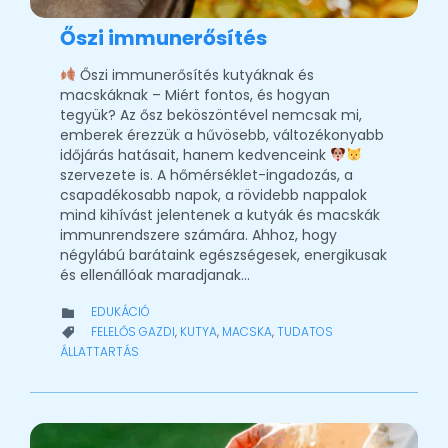
Őszi immunerősítés
Őszi immunerősítés kutyáknak és
macskáknak – Miért fontos, és hogyan
tegyük? Az ősz beköszöntével nemcsak mi,
emberek érezzük a hűvösebb, változékonyabb
időjárás hatásait, hanem kedvenceink
szervezete is. A hőmérséklet-ingadozás, a
csapadékosabb napok, a rövidebb nappalok
mind kihívást jelentenek a kutyák és macskák
immunrendszere számára. Ahhoz, hogy
négylábú barátaink egészségesek, energikusak
és ellenállóak maradjanak…
CATEGORY
EDUKÁCIÓ

CATEGORY
FELELŐS GAZDI
,
KUTYA
,
MACSKA
,
TUDATOS

ÁLLATTARTÁS