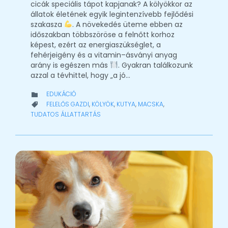
cicák speciális tápot kapjanak? A kölyökkor az
állatok életének egyik legintenzívebb fejlődési
szakasza
. A növekedés üteme ebben az
időszakban többszöröse a felnőtt korhoz
képest, ezért az energiaszükséglet, a
fehérjeigény és a vitamin–ásványi anyag
arány is egészen más
. Gyakran találkozunk
azzal a tévhittel, hogy „a jó…
CATEGORY
EDUKÁCIÓ

CATEGORY
FELELŐS GAZDI
,
KÖLYÖK
,
KUTYA
,
MACSKA
,

TUDATOS ÁLLATTARTÁS