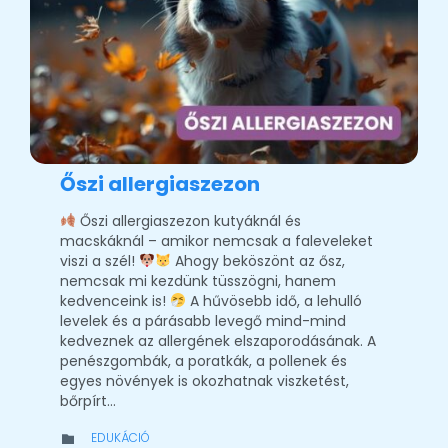
Őszi allergiaszezon
Őszi allergiaszezon kutyáknál és
macskáknál – amikor nemcsak a faleveleket
viszi a szél!
Ahogy beköszönt az ősz,
nemcsak mi kezdünk tüsszögni, hanem
kedvenceink is!
A hűvösebb idő, a lehulló
levelek és a párásabb levegő mind-mind
kedveznek az allergének elszaporodásának. A
penészgombák, a poratkák, a pollenek és
egyes növények is okozhatnak viszketést,
bőrpírt…
CATEGORY
EDUKÁCIÓ
