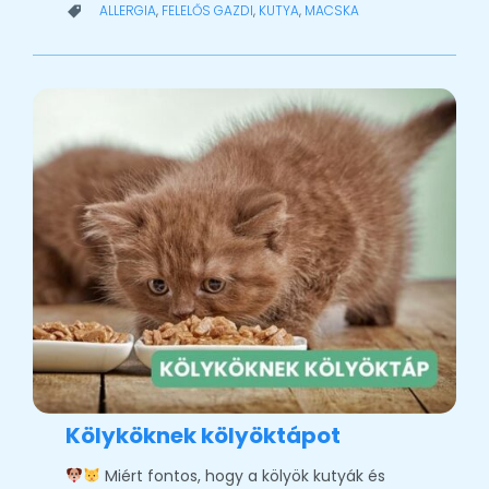
CATEGORY
ALLERGIA
,
FELELŐS GAZDI
,
KUTYA
,
MACSKA

Kölyköknek kölyöktápot
Miért fontos, hogy a kölyök kutyák és