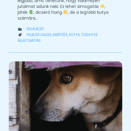
legjobb, amit tehetünk, hogy valamilyen
jutalmat adunk neki. Ez lehet simogatás
,
játék
, dicsérő hang
, de a legtöbb kutya
számára…
CATEGORY
EDUKÁCIÓ

CATEGORY
FELELŐS GAZDI
,
KIKÉPZÉS
,
KUTYA
,
TUDATOS

ÁLLATTARTÁS