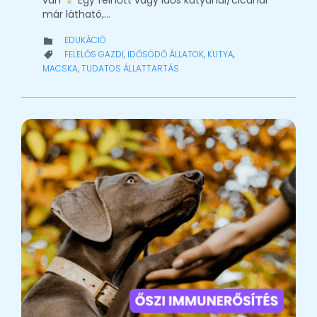
van
Egy felnőtt vagy idős kutyánál/cicánál
már látható,…
CATEGORY
EDUKÁCIÓ

CATEGORY
FELELŐS GAZDI
,
IDŐSÖDŐ ÁLLATOK
,
KUTYA
,

MACSKA
,
TUDATOS ÁLLATTARTÁS