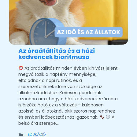
Az óraátállítás és a házi
kedvencek bioritmusa
Az óraátállítás minden évben kihívást jelent:
megváltozik a napfény mennyisége,
eltolódnak a napi rutinok, és a
szervezetünknek időre van szüksége az
alkalmazkodáshoz. Kevesen gondolnak
azonban arra, hogy a házi kedvencek számára
is érzékelhető ez a változás – különösen
azoknál az állatoknál, akik szoros napirendhez
és emberi időbeosztáshoz igazodnak.
A
belső óra szerepe…
CATEGORY
EDUKÁCIÓ
