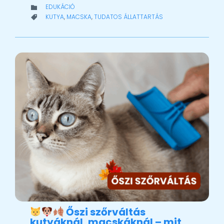
CATEGORY
EDUKÁCIÓ

CATEGORY
KUTYA
,
MACSKA
,
TUDATOS ÁLLATTARTÁS

Őszi szőrváltás
kutyáknál, macskáknál – mit