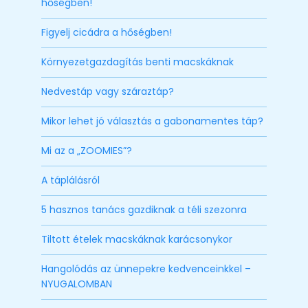
hőségben!
Figyelj cicádra a hőségben!
Környezetgazdagítás benti macskáknak
Nedvestáp vagy száraztáp?
Mikor lehet jó választás a gabonamentes táp?
Mi az a „ZOOMIES”?
A táplálásról
5 hasznos tanács gazdiknak a téli szezonra
Tiltott ételek macskáknak karácsonykor
Hangolódás az ünnepekre kedvenceinkkel –
NYUGALOMBAN