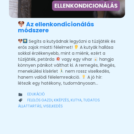
Az ellenkondicionálás
módszere
Segíts a kutyádnak legyőzni a tűzijáték és
erős zajok miatti félelmet!
A kutyák hallása
sokkal érzékenyebb, mint a miénk, ezért a
tűzijáték, petárda
vagy egy vihar
hangja
könnyen pánikot válthat ki. A remegés, lihegés,
menekülési kísérlet
nem rossz viselkedés,
hanem valódi félelemreakció.
A jó hír:
létezik egy hatékony, tudományosan…
CATEGORY
EDUKÁCIÓ

CATEGORY
FELELŐS GAZDI
,
KIKÉPZÉS
,
KUTYA
,
TUDATOS

ÁLLATTARTÁS
,
VISELKEDÉS