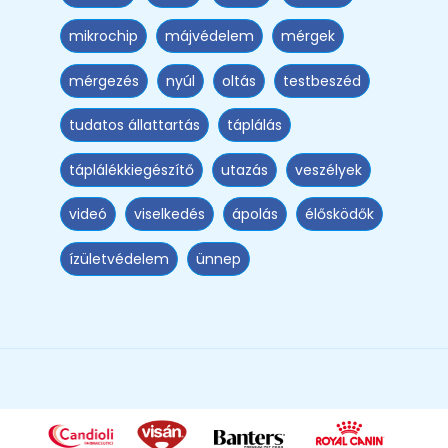
mikrochip
májvédelem
mérgek
mérgezés
nyúl
oltás
testbeszéd
tudatos állattartás
táplálás
táplálékkiegészítő
utazás
veszélyek
videó
viselkedés
ápolás
élősködők
ízületvédelem
ünnep