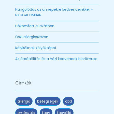
Hangolódás az ünnepekre kedvenceinkkel –
NYUGALOMBAN
Hőkomfort a lakásban
Őszi allergiaszezon
Kölyköknek kölyöktápot
Az óraátállítás és a házi kedvencek bioritmusa
Címkék
allergia
betegségek
cbd
emésztés
fagy
fagyálló