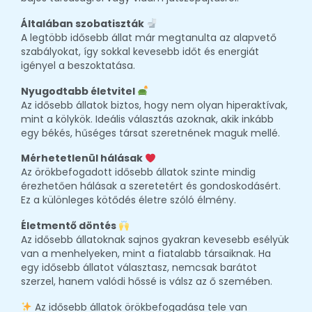
Általában szobatiszták
A legtöbb idősebb állat már megtanulta az alapvető
szabályokat, így sokkal kevesebb időt és energiát
igényel a beszoktatása.
Nyugodtabb életvitel
Az idősebb állatok biztos, hogy nem olyan hiperaktívak,
mint a kölykök. Ideális választás azoknak, akik inkább
egy békés, hűséges társat szeretnének maguk mellé.
Mérhetetlenül hálásak
Az örökbefogadott idősebb állatok szinte mindig
érezhetően hálásak a szeretetért és gondoskodásért.
Ez a különleges kötődés életre szóló élmény.
Életmentő döntés
Az idősebb állatoknak sajnos gyakran kevesebb esélyük
van a menhelyeken, mint a fiatalabb társaiknak. Ha
egy idősebb állatot választasz, nemcsak barátot
szerzel, hanem valódi hőssé is válsz az ő szemében.
Az idősebb állatok örökbefogadása tele van