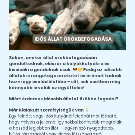
Sokan, amikor állat örökbefogadásán
gondolkodnak, először a kölyökkutyákra és
kiscicákra gondolnak csak.
Pedig az idősebb
állatok is rengeteg szeretetet és örömet tudnak
hozni egy család életébe – sőt, sok esetben még
könnyebb is velük az együttélés!
Miért érdemes idősebb állatot örökbe fogadni?
Már kialakult személyiségük van
Egy felnőtt vagy idős kutyánál/cicánál már látható,
hogy milyen a jelleme. Így sokkal könnyebb megtalálni
a hozzád legjobban illőt – legyen szó nyugodtabb,
bújós társaságról vagy vidám játszópajtásról.