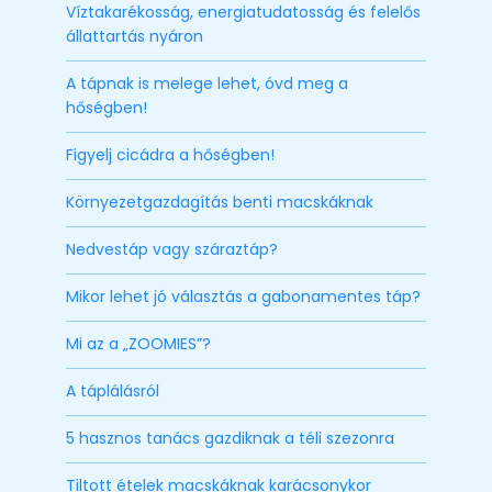
Víztakarékosság, energiatudatosság és felelős
állattartás nyáron
A tápnak is melege lehet, óvd meg a
hőségben!
Figyelj cicádra a hőségben!
Környezetgazdagítás benti macskáknak
Nedvestáp vagy száraztáp?
Mikor lehet jó választás a gabonamentes táp?
Mi az a „ZOOMIES”?
A táplálásról
5 hasznos tanács gazdiknak a téli szezonra
Tiltott ételek macskáknak karácsonykor