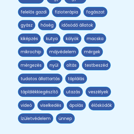
felelős gazdi
fizioterápia
fogászat
gyász
hőség
idősödő állatok
kiképzés
kutya
kölyök
macska
mikrochip
májvédelem
mérgek
mérgezés
nyúl
oltás
testbeszéd
tudatos állattartás
táplálás
táplálékkiegészítő
utazás
veszélyek
videó
viselkedés
ápolás
élősködők
ízületvédelem
ünnep