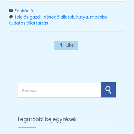
Category
Edukáció

Tags
felelős gazdi
,
idősödő állatok
,
kutya
,
macska
,

tudatos állattartás
Like

Search for:
Legutóbbi bejegyzések