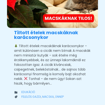
Tiltott ételek macskáknak
karácsonykor
Tiltott ételek macskáknak karácsonykor –
amit különösen a cicák nem bírnak A macskák
nem miniatűr kutyák – sok ételre még
érzékenyebbek, és az ünnepi lakomáknál ez
fokozottan igaz. A cicák kíváncsiak,
csipegetnek, belekóstolnak… de sajnos több
karácsonyi finomság is komoly bajt okozhat
nekik.
Tonhal – de nem úgy! Sokan azt
hiszik, hogy bármilyen…
CATEGORY
EDUKÁCIÓ

CATEGORY
FELELŐS GAZDI
,
MACSKA
,
ÜNNEP
