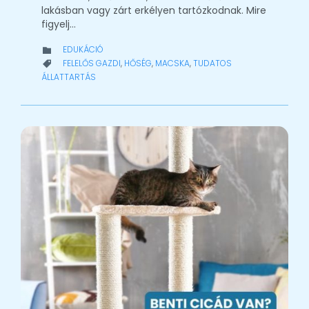
lakásban vagy zárt erkélyen tartózkodnak. Mire
figyelj…
CATEGORY
EDUKÁCIÓ

CATEGORY
FELELŐS GAZDI
,
HŐSÉG
,
MACSKA
,
TUDATOS

ÁLLATTARTÁS