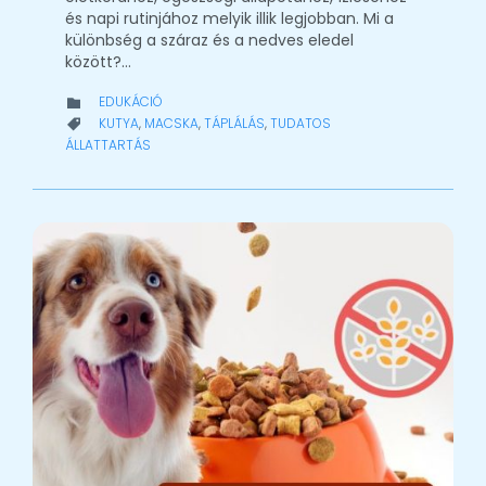
és napi rutinjához melyik illik legjobban. Mi a
különbség a száraz és a nedves eledel
között?…
CATEGORY
EDUKÁCIÓ

CATEGORY
KUTYA
,
MACSKA
,
TÁPLÁLÁS
,
TUDATOS

ÁLLATTARTÁS