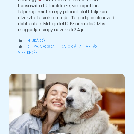
becsúszik a bútorok közé, visszapattan,
felpörög, mintha egy pillanat alatt teljesen
elvesztette volna a fejét. Te pedig csak nézed
döbbenten: Mi baja lett? Ez normális? Most
megijedjek, vagy nevessek? A jó…
CATEGORY
EDUKÁCIÓ

CATEGORY
KUTYA
,
MACSKA
,
TUDATOS ÁLLATTARTÁS
,

VISELKEDÉS