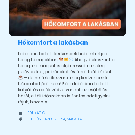
Hőkomfort a lakásban
Lakásban tartott kedvencek hőkomfortja a
hideg hónapokban
Ahogy beköszönt a
hideg, mi magunk is előkeressük a meleg
pulóvereket, pokrócokat és forró teát főzünk
– de ne feledkezzünk meg kedvenceink
hőkomfortjáról sem! Bár a lakásban tartott
kutyák és cicák védve vannak az esőtől és
hótól, a téli időszakban is fontos odafigyelni
rájuk, hiszen a…
CATEGORY
EDUKÁCIÓ

CATEGORY
FELELŐS GAZDI
,
KUTYA
,
MACSKA
