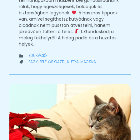
téli hónapokban másként kell gondoskodnunk
róluk, hogy egészségesek, boldogok és
biztonságban legyenek.
. 5 hasznos tippünk
van, amivel segíthetsz kutyádnak vagy
cicádnak nem pusztán átvészelni, hanem
jókedvűen tölteni a telet:
1. Gondoskodj a
meleg fekhelyről! A hideg padló és a huzatos
helyek…
CATEGORY
EDUKÁCIÓ

CATEGORY
FAGY
,
FELELŐS GAZDI
,
KUTYA
,
MACSKA
