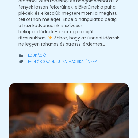
örömből, készülődésből és hangolódásból áll. A
fények lassan felkerülnek, előkerülnek a puha
plédek, és elkezdjük megteremteni a meghitt,
téli otthon melegét. Ebbe a hangulatba pedig
a házi kedvenceink is szívesen
bekapcsolódnak – csak épp a saját
ritmusukban.
Ahhoz, hogy az ünnepi időszak
ne legyen rohanás és stressz, érdemes…
CATEGORY
EDUKÁCIÓ

CATEGORY
FELELŐS GAZDI
,
KUTYA
,
MACSKA
,
ÜNNEP
