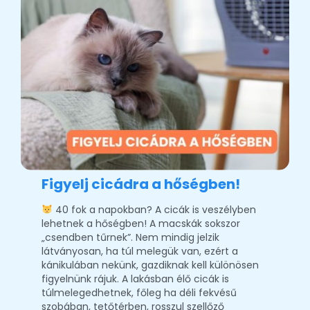
Figyelj cicádra a hőségben!
40 fok a napokban? A cicák is veszélyben
lehetnek a hőségben! A macskák sokszor
„csendben tűrnek”. Nem mindig jelzik
látványosan, ha túl melegük van, ezért a
kánikulában nekünk, gazdiknak kell különösen
figyelnünk rájuk. A lakásban élő cicák is
túlmelegedhetnek, főleg ha déli fekvésű
szobában, tetőtérben, rosszul szellőző