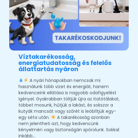
Víztakarékosság,
energiatudatosság és felelős
állattartás nyáron
A nyári hónapokban nemcsak mi
használunk több vizet és energiát, hanem
kedvenceink ellátása is nagyobb odafigyelést
igényel. Gyakrabban töltjük újra az itatótálakat,
többet mosunk, hűtjük a lakást, és sokszor a
kutyák mancsát vagy szőrét is leöblítjük egy-
egy séta után.
A takarékosság azonban
nem jelentheti azt, hogy kedvencünk
kényelmén vagy biztonságán spórolunk. Sokkal
inkább…