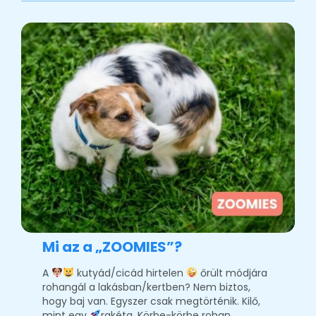
Mi az a „ZOOMIES”?
A
kutyád/cicád hirtelen
őrült módjára
rohangál a lakásban/kertben? Nem biztos,
hogy baj van. Egyszer csak megtörténik. Kilő,
mint egy
rakéta. Körbe-körbe rohan,