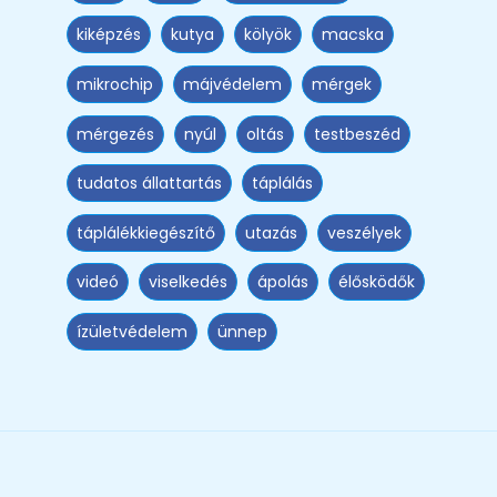
kiképzés
kutya
kölyök
macska
mikrochip
májvédelem
mérgek
mérgezés
nyúl
oltás
testbeszéd
tudatos állattartás
táplálás
táplálékkiegészítő
utazás
veszélyek
videó
viselkedés
ápolás
élősködők
ízületvédelem
ünnep