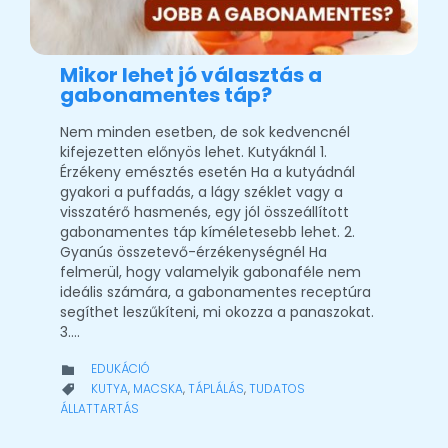
Mikor lehet jó választás a
gabonamentes táp?
Nem minden esetben, de sok kedvencnél
kifejezetten előnyös lehet. Kutyáknál 1.
Érzékeny emésztés esetén Ha a kutyádnál
gyakori a puffadás, a lágy széklet vagy a
visszatérő hasmenés, egy jól összeállított
gabonamentes táp kíméletesebb lehet. 2.
Gyanús összetevő-érzékenységnél Ha
felmerül, hogy valamelyik gabonaféle nem
ideális számára, a gabonamentes receptúra
segíthet leszűkíteni, mi okozza a panaszokat.
3….
CATEGORY
EDUKÁCIÓ

CATEGORY
KUTYA
,
MACSKA
,
TÁPLÁLÁS
,
TUDATOS

ÁLLATTARTÁS