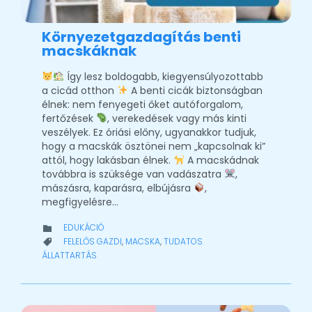
Környezetgazdagítás benti
macskáknak
Így lesz boldogabb, kiegyensúlyozottabb
a cicád otthon
A benti cicák biztonságban
élnek: nem fenyegeti őket autóforgalom,
fertőzések
, verekedések vagy más kinti
veszélyek. Ez óriási előny, ugyanakkor tudjuk,
hogy a macskák ösztönei nem „kapcsolnak ki”
attól, hogy lakásban élnek.
A macskádnak
továbbra is szüksége van vadászatra
,
mászásra, kaparásra, elbújásra
,
megfigyelésre…
CATEGORY
EDUKÁCIÓ

CATEGORY
FELELŐS GAZDI
,
MACSKA
,
TUDATOS

ÁLLATTARTÁS