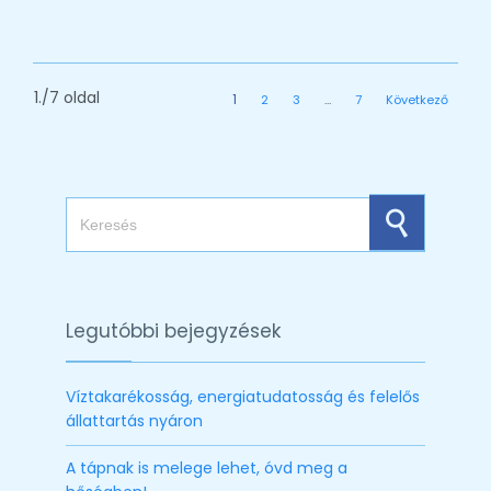
1./7 oldal
1
2
3
…
7
Következő
Search for:
Legutóbbi bejegyzések
Víztakarékosság, energiatudatosság és felelős
állattartás nyáron
A tápnak is melege lehet, óvd meg a