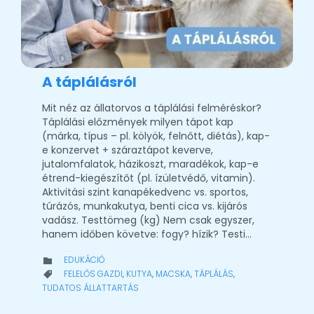
A táplálásról
Mit néz az állatorvos a táplálási felméréskor?
Táplálási előzmények milyen tápot kap
(márka, típus – pl. kölyök, felnőtt, diétás), kap-
e konzervet + száraztápot keverve,
jutalomfalatok, házikoszt, maradékok, kap-e
étrend-kiegészítőt (pl. ízületvédő, vitamin).
Aktivitási szint kanapékedvenc vs. sportos,
túrázós, munkakutya, benti cica vs. kijárós
vadász. Testtömeg (kg) Nem csak egyszer,
hanem időben követve: fogy? hízik? Testi…
CATEGORY
EDUKÁCIÓ

CATEGORY
FELELŐS GAZDI
,
KUTYA
,
MACSKA
,
TÁPLÁLÁS
,

TUDATOS ÁLLATTARTÁS