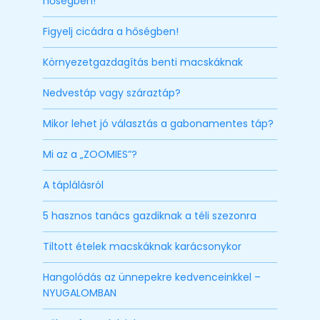
hőségben!
Figyelj cicádra a hőségben!
Környezetgazdagítás benti macskáknak
Nedvestáp vagy száraztáp?
Mikor lehet jó választás a gabonamentes táp?
Mi az a „ZOOMIES”?
A táplálásról
5 hasznos tanács gazdiknak a téli szezonra
Tiltott ételek macskáknak karácsonykor
Hangolódás az ünnepekre kedvenceinkkel –
NYUGALOMBAN