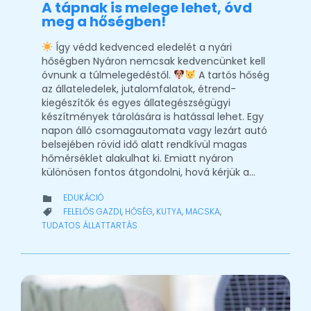
A tápnak is melege lehet, óvd
meg a hőségben!
Így védd kedvenced eledelét a nyári
hőségben Nyáron nemcsak kedvencünket kell
óvnunk a túlmelegedéstől.
A tartós hőség
az állateledelek, jutalomfalatok, étrend-
kiegészítők és egyes állategészségügyi
készítmények tárolására is hatással lehet. Egy
napon álló csomagautomata vagy lezárt autó
belsejében rövid idő alatt rendkívül magas
hőmérséklet alakulhat ki. Emiatt nyáron
különösen fontos átgondolni, hová kérjük a…
CATEGORY
EDUKÁCIÓ

CATEGORY
FELELŐS GAZDI
,
HŐSÉG
,
KUTYA
,
MACSKA
,

TUDATOS ÁLLATTARTÁS