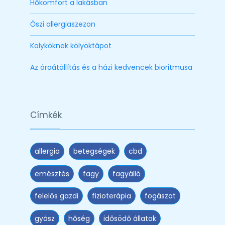
Hőkomfort a lakásban
Őszi allergiaszezon
Kölyköknek kölyöktápot
Az óraátállítás és a házi kedvencek bioritmusa
Címkék
allergia
betegségek
cbd
emésztés
fagy
fagyálló
felelős gazdi
fizioterápia
fogászat
gyász
hőség
idősödő állatok