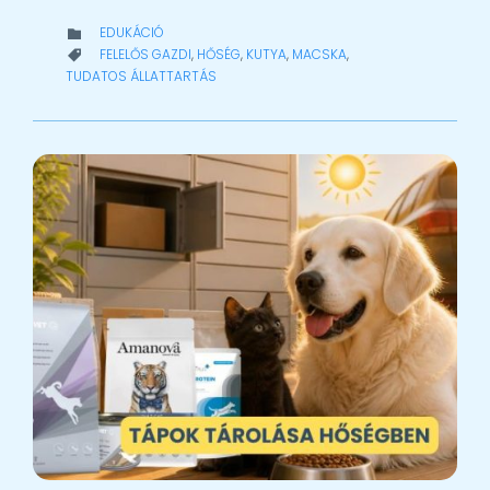
CATEGORY
EDUKÁCIÓ

CATEGORY
FELELŐS GAZDI
,
HŐSÉG
,
KUTYA
,
MACSKA
,

TUDATOS ÁLLATTARTÁS