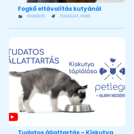
Fogkő eltávolítás kutyánál
CATEGORY
CATEGORY
EDUKÁCIÓ
FOGÁSZAT
,
VIDEÓ


Tudatos állattartás – Kiskutya