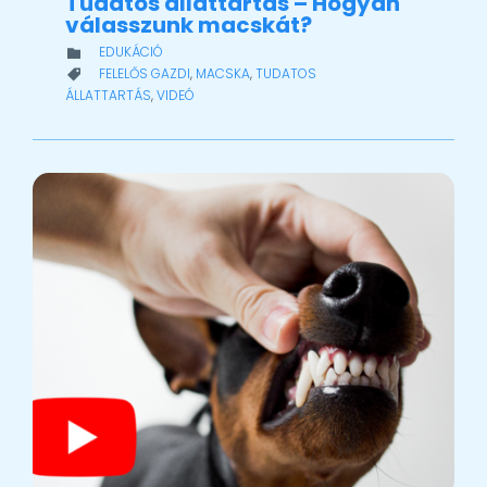
Tudatos állattartás – Hogyan
válasszunk macskát?
CATEGORY
EDUKÁCIÓ

CATEGORY
FELELŐS GAZDI
,
MACSKA
,
TUDATOS

ÁLLATTARTÁS
,
VIDEÓ