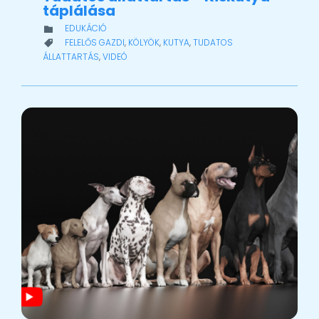
táplálása
CATEGORY
EDUKÁCIÓ

CATEGORY
FELELŐS GAZDI
,
KÖLYÖK
,
KUTYA
,
TUDATOS

ÁLLATTARTÁS
,
VIDEÓ