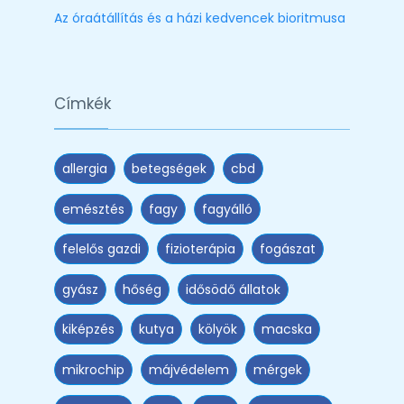
Az óraátállítás és a házi kedvencek bioritmusa
Címkék
allergia
betegségek
cbd
emésztés
fagy
fagyálló
felelős gazdi
fizioterápia
fogászat
gyász
hőség
idősödő állatok
kiképzés
kutya
kölyök
macska
mikrochip
májvédelem
mérgek