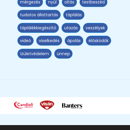
mérgezés
nyúl
oltás
testbeszéd
tudatos állattartás
táplálás
táplálékkiegészítő
utazás
veszélyek
videó
viselkedés
ápolás
élősködők
ízületvédelem
ünnep