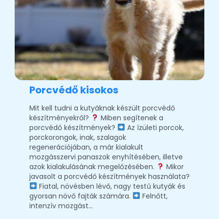
Porcvédő kisokos
Mit kell tudni a kutyáknak készült porcvédő
készítményekről?
Miben segítenek a
porcvédő készítmények?
Az ízületi porcok,
porckorongok, inak, szalagok
regenerációjában, a már kialakult
mozgásszervi panaszok enyhítésében, illetve
azok kialakulásának megelőzésében.
Mikor
javasolt a porcvédő készítmények használata?
Fiatal, növésben lévő, nagy testű kutyák és
gyorsan növő fajták számára.
Felnőtt,
intenzív mozgást…