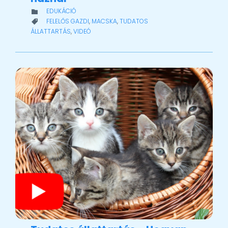
CATEGORY
EDUKÁCIÓ

CATEGORY
FELELŐS GAZDI
,
MACSKA
,
TUDATOS

ÁLLATTARTÁS
,
VIDEÓ