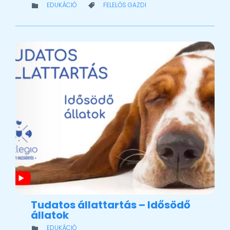
CATEGORY
CATEGORY
EDUKÁCIÓ
FELELŐS GAZDI


Tudatos állattartás – Idősödő
állatok
CATEGORY
EDUKÁCIÓ
