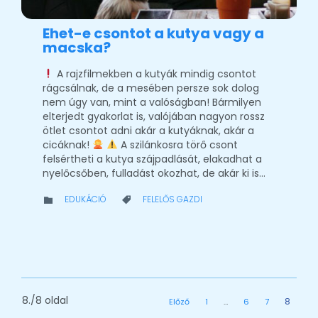
Ehet-e csontot a kutya vagy a
macska?
A rajzfilmekben a kutyák mindig csontot
rágcsálnak, de a mesében persze sok dolog
nem úgy van, mint a valóságban! Bármilyen
elterjedt gyakorlat is, valójában nagyon rossz
ötlet csontot adni akár a kutyáknak, akár a
cicáknak!
A szilánkosra törő csont
felsértheti a kutya szájpadlását, elakadhat a
nyelőcsőben, fulladást okozhat, de akár ki is…
CATEGORY
CATEGORY
EDUKÁCIÓ
FELELŐS GAZDI


8./8 oldal
8
Előző
1
…
6
7