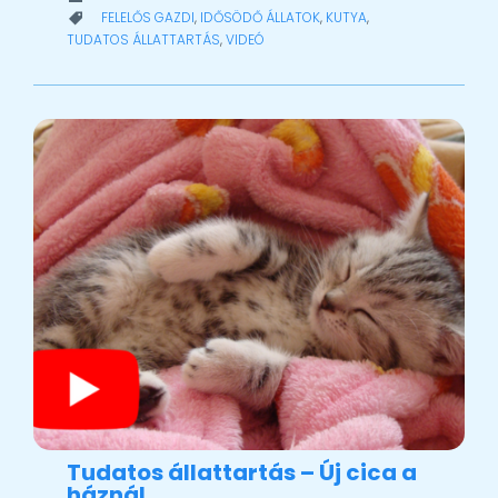
CATEGORY
FELELŐS GAZDI
,
IDŐSÖDŐ ÁLLATOK
,
KUTYA
,

TUDATOS ÁLLATTARTÁS
,
VIDEÓ
Tudatos állattartás – Új cica a
háznál