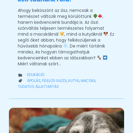
Ahogy beköszönt az ősz, nemcsak a
természet változik meg körülöttünk
,
hanem kedvenceink bundája is. Az őszi
szőrváltás teljesen természetes folyamat
mind a macskáknál
, mind a kutyáknál
. Ez
segíti őket abban, hogy felkészüljenek a
hűvösebb hónapokra
. De miért történik
mindez, és hogyan támogathatjuk
kedvenceinket ebben az időszakban?
Miért váltanak szőrt…
CATEGORY
EDUKÁCIÓ

CATEGORY
ÁPOLÁS
,
FELELŐS GAZDI
,
KUTYA
,
MACSKA
,

TUDATOS ÁLLATTARTÁS