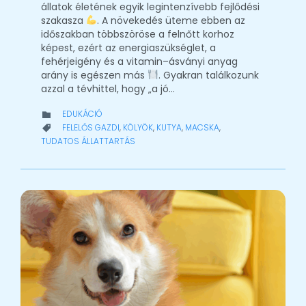
állatok életének egyik legintenzívebb fejlődési
szakasza
. A növekedés üteme ebben az
időszakban többszöröse a felnőtt korhoz
képest, ezért az energiaszükséglet, a
fehérjeigény és a vitamin–ásványi anyag
arány is egészen más
. Gyakran találkozunk
azzal a tévhittel, hogy „a jó…
CATEGORY
EDUKÁCIÓ

CATEGORY
FELELŐS GAZDI
,
KÖLYÖK
,
KUTYA
,
MACSKA
,

TUDATOS ÁLLATTARTÁS