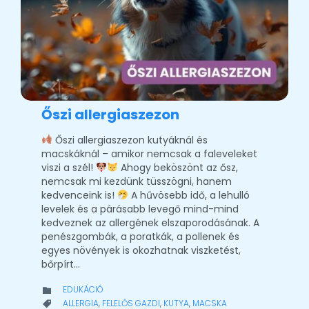
Őszi allergiaszezon
Őszi allergiaszezon kutyáknál és
macskáknál – amikor nemcsak a faleveleket
viszi a szél!
Ahogy beköszönt az ősz,
nemcsak mi kezdünk tüsszögni, hanem
kedvenceink is!
A hűvösebb idő, a lehulló
levelek és a párásabb levegő mind-mind
kedveznek az allergének elszaporodásának. A
penészgombák, a poratkák, a pollenek és
egyes növények is okozhatnak viszketést,
bőrpírt…
CATEGORY
EDUKÁCIÓ

CATEGORY
ALLERGIA
,
FELELŐS GAZDI
,
KUTYA
,
MACSKA
