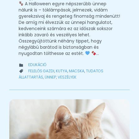
A Halloween egyre népszerűbb ünnep
nálunk is – töklámpások, jelmezek, vidám
gyerekzsivaj és rengeteg finomság mindenütt!
De amíg mi élvezzük az ünnepi hangulatot,
kedvenceink számára ez az időszak sokszor
inkább zavaró és veszélyes lehet.
Összegyűjtöttünk néhány tippet, hogy
négylábú barátod is biztonságban és
nyugodtan tölthesse az estét.
…
CATEGORY
EDUKÁCIÓ

CATEGORY
FELELŐS GAZDI
,
KUTYA
,
MACSKA
,
TUDATOS

ÁLLATTARTÁS
,
ÜNNEP
,
VESZÉLYEK