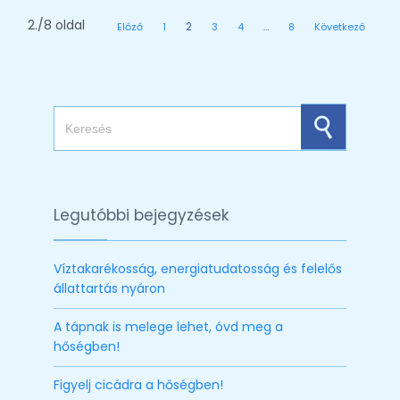
2./8 oldal
2
Előző
1
3
4
…
8
Következő
Search for:
Legutóbbi bejegyzések
Víztakarékosság, energiatudatosság és felelős
állattartás nyáron
A tápnak is melege lehet, óvd meg a
hőségben!
Figyelj cicádra a hőségben!