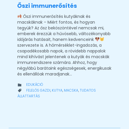
Őszi immunerősítés
Őszi immunerősítés kutyáknak és
macskáknak – Miért fontos, és hogyan
tegyük? Az ősz beköszöntével nemcsak mi,
emberek érezzük a hűvösebb, változékonyabb
időjárás hatásait, hanem kedvenceink
szervezete is. A hőmérséklet-ingadozás, a
csapadékosabb napok, a rövidebb nappalok
mind kihívást jelentenek a kutyák és macskák
immunrendszere számára. Ahhoz, hogy
négylábú barátaink egészségesek, energikusak
és ellenállóak maradjanak…
CATEGORY
EDUKÁCIÓ

CATEGORY
FELELŐS GAZDI
,
KUTYA
,
MACSKA
,
TUDATOS

ÁLLATTARTÁS