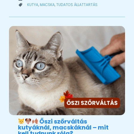
CATEGORY
KUTYA
,
MACSKA
,
TUDATOS ÁLLATTARTÁS

Őszi szőrváltás
kutyáknál, macskáknál – mit
kell tudnunk róla?