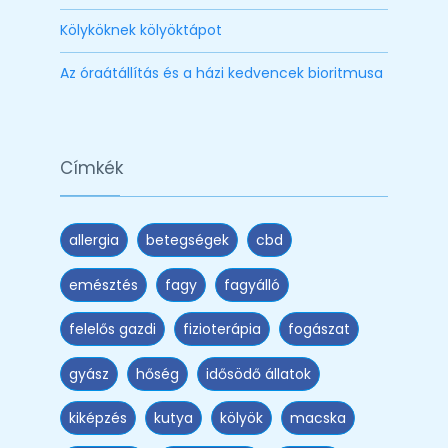
Kölyköknek kölyöktápot
Az óraátállítás és a házi kedvencek bioritmusa
Címkék
allergia
betegségek
cbd
emésztés
fagy
fagyálló
felelős gazdi
fizioterápia
fogászat
gyász
hőség
idősödő állatok
kiképzés
kutya
kölyök
macska