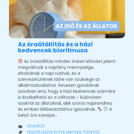
Az óraátállítás és a házi
kedvencek bioritmusa
Az óraátállítás minden évben kihívást jelent:
megváltozik a napfény mennyisége,
eltolódnak a napi rutinok, és a
szervezetünknek időre van szüksége az
alkalmazkodáshoz. Kevesen gondolnak
azonban arra, hogy a házi kedvencek számára
is érzékelhető ez a változás – különösen
azoknál az állatoknál, akik szoros napirendhez
és emberi időbeosztáshoz igazodnak.
A
belső óra szerepe…
CATEGORY
EDUKÁCIÓ

CATEGORY
FELELŐS GAZDI
,
KUTYA
,
MACSKA
,
TUDATOS
