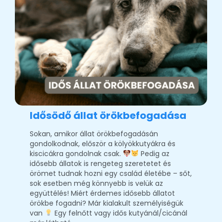
Idősödő állat örökbefogadása
Sokan, amikor állat örökbefogadásán
gondolkodnak, először a kölyökkutyákra és
kiscicákra gondolnak csak.
Pedig az
idősebb állatok is rengeteg szeretetet és
örömet tudnak hozni egy család életébe – sőt,
sok esetben még könnyebb is velük az
együttélés! Miért érdemes idősebb állatot
örökbe fogadni? Már kialakult személyiségük
van
Egy felnőtt vagy idős kutyánál/cicánál