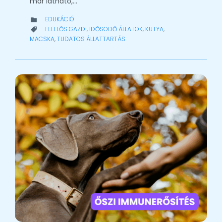
már látható,…
CATEGORY
EDUKÁCIÓ

CATEGORY
FELELŐS GAZDI
,
IDŐSÖDŐ ÁLLATOK
,
KUTYA
,

MACSKA
,
TUDATOS ÁLLATTARTÁS