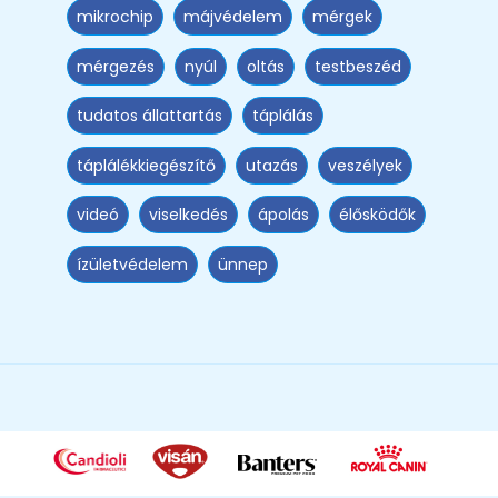
mikrochip
májvédelem
mérgek
mérgezés
nyúl
oltás
testbeszéd
tudatos állattartás
táplálás
táplálékkiegészítő
utazás
veszélyek
videó
viselkedés
ápolás
élősködők
ízületvédelem
ünnep