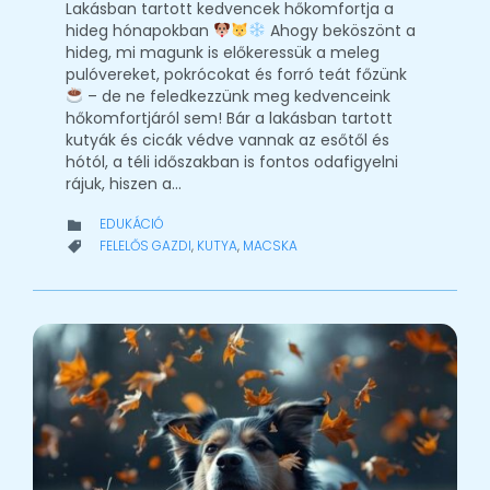
Lakásban tartott kedvencek hőkomfortja a
hideg hónapokban
Ahogy beköszönt a
hideg, mi magunk is előkeressük a meleg
pulóvereket, pokrócokat és forró teát főzünk
– de ne feledkezzünk meg kedvenceink
hőkomfortjáról sem! Bár a lakásban tartott
kutyák és cicák védve vannak az esőtől és
hótól, a téli időszakban is fontos odafigyelni
rájuk, hiszen a…
CATEGORY
EDUKÁCIÓ

CATEGORY
FELELŐS GAZDI
,
KUTYA
,
MACSKA
