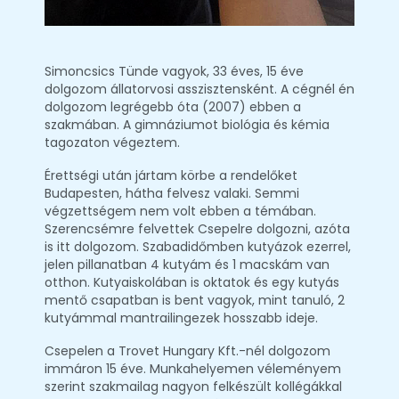
Simoncsics Tünde vagyok, 33 éves, 15 éve
dolgozom állatorvosi asszisztensként. A cégnél én
dolgozom legrégebb óta (2007) ebben a
szakmában. A gimnáziumot biológia és kémia
tagozaton végeztem.
Érettségi után jártam körbe a rendelőket
Budapesten, hátha felvesz valaki. Semmi
végzettségem nem volt ebben a témában.
Szerencsémre felvettek Csepelre dolgozni, azóta
is itt dolgozom. Szabadidőmben kutyázok ezerrel,
jelen pillanatban 4 kutyám és 1 macskám van
otthon. Kutyaiskolában is oktatok és egy kutyás
mentő csapatban is bent vagyok, mint tanuló, 2
kutyámmal mantrailingezek hosszabb ideje.
Csepelen a Trovet Hungary Kft.-nél dolgozom
immáron 15 éve. Munkahelyemen véleményem
szerint szakmailag nagyon felkészült kollégákkal