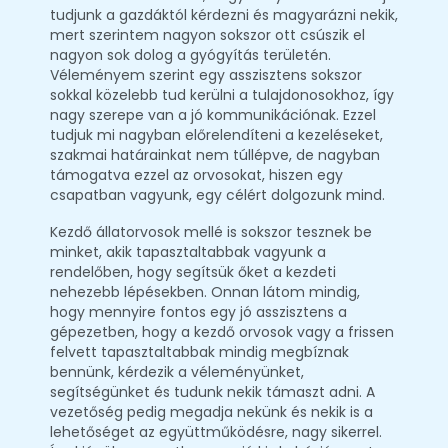
tudjunk a gazdáktól kérdezni és magyarázni nekik,
mert szerintem nagyon sokszor ott csúszik el
nagyon sok dolog a gyógyítás területén.
Véleményem szerint egy asszisztens sokszor
sokkal közelebb tud kerülni a tulajdonosokhoz, így
nagy szerepe van a jó kommunikációnak. Ezzel
tudjuk mi nagyban előrelendíteni a kezeléseket,
szakmai határainkat nem túllépve, de nagyban
támogatva ezzel az orvosokat, hiszen egy
csapatban vagyunk, egy célért dolgozunk mind.
Kezdő állatorvosok mellé is sokszor tesznek be
minket, akik tapasztaltabbak vagyunk a
rendelőben, hogy segítsük őket a kezdeti
nehezebb lépésekben. Onnan látom mindig,
hogy mennyire fontos egy jó asszisztens a
gépezetben, hogy a kezdő orvosok vagy a frissen
felvett tapasztaltabbak mindig megbíznak
bennünk, kérdezik a véleményünket,
segítségünket és tudunk nekik támaszt adni. A
vezetőség pedig megadja nekünk és nekik is a
lehetőséget az együttműködésre, nagy sikerrel.