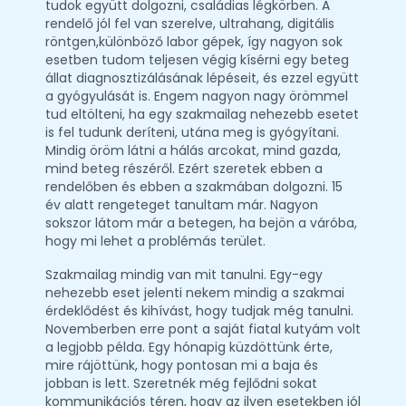
tudok együtt dolgozni, családias légkörben. A
rendelő jól fel van szerelve, ultrahang, digitális
röntgen,különböző labor gépek, így nagyon sok
esetben tudom teljesen végig kísérni egy beteg
állat diagnosztizálásának lépéseit, és ezzel együtt
a gyógyulását is. Engem nagyon nagy örömmel
tud eltölteni, ha egy szakmailag nehezebb esetet
is fel tudunk deríteni, utána meg is gyógyítani.
Mindig öröm látni a hálás arcokat, mind gazda,
mind beteg részéről. Ezért szeretek ebben a
rendelőben és ebben a szakmában dolgozni. 15
év alatt rengeteget tanultam már. Nagyon
sokszor látom már a betegen, ha bejön a váróba,
hogy mi lehet a problémás terület.
Szakmailag mindig van mit tanulni. Egy-egy
nehezebb eset jelenti nekem mindig a szakmai
érdeklődést és kihívást, hogy tudjak még tanulni.
Novemberben erre pont a saját fiatal kutyám volt
a legjobb példa. Egy hónapig küzdöttünk érte,
mire rájöttünk, hogy pontosan mi a baja és
jobban is lett. Szeretnék még fejlődni sokat
kommunikációs téren, hogy az ilyen esetekben jól