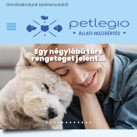
Gondoskodunk kedvencedről
Egy négylábú társ
rengeteget jelent...