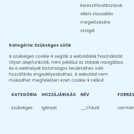
kereszthivatkozások
elleni visszaélés
megelőzésére
szolgál
Kategória: Szükséges
sütik
A szükséges cookie-k segítik a weboldalak használatát.
Olyan alapfunkciók, mint például az oldalak navigálása
és a webhelyek biztonságos területeihez való
hozzáférés engedélyezéséhez. A weboldal nem
működhet megfelelően ezen cookie-k nélkül!
KATEGÓRIA
HOZZÁJÁRULÁS
NÉV
FORRÁ
szükséges
igényel
__cfduid
vamta