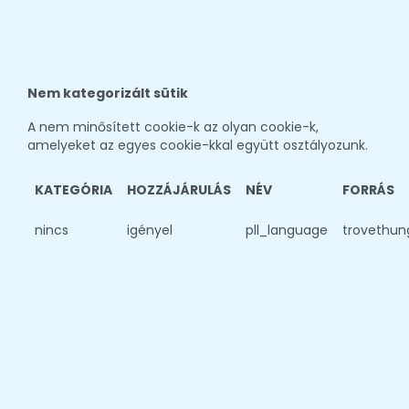
Nem kategorizált sütik
A nem minősített cookie-k az olyan cookie-k,
amelyeket az egyes cookie-kkal együtt osztályozunk.
KATEGÓRIA
HOZZÁJÁRULÁS
NÉV
FORRÁS
nincs
igényel
pll_language
trovethun