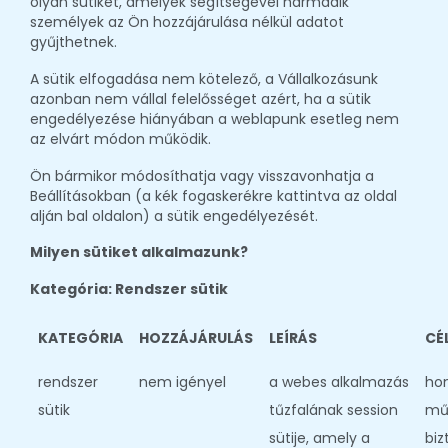
olyan sütiket, amelyek segítségével harmadik
személyek az Ön hozzájárulása nélkül adatot
gyűjthetnek.
A sütik elfogadása nem kötelező, a Vállalkozásunk
azonban nem vállal felelősséget azért, ha a sütik
engedélyezése hiányában a weblapunk esetleg nem
az elvárt módon működik.
Ön bármikor módosíthatja vagy visszavonhatja a
Beállításokban (a kék fogaskerékre kattintva az oldal
alján bal oldalon) a sütik engedélyezését.
Milyen sütiket alkalmazunk?
Kategória: Rendszer sütik
KATEGÓRIA
HOZZÁJÁRULÁS
LEÍRÁS
CÉ
rendszer
nem igényel
a webes alkalmazás
ho
sütik
tűzfalának session
mű
sütije, amely a
biz