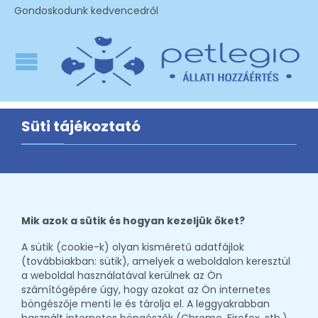
Gondoskodunk kedvencedről
Süti tájékoztató
M
ik azok a sütik és hogyan kezeljük őket?
A sütik (cookie-k) olyan kisméretű adatfájlok
(továbbiakban: sütik), amelyek a weboldalon keresztül
a weboldal használatával kerülnek az Ön
számítógépére úgy, hogy azokat az Ön internetes
böngészője menti le és tárolja el. A leggyakrabban
használt internetes böngészők (Chrome, Firefox, stb.)