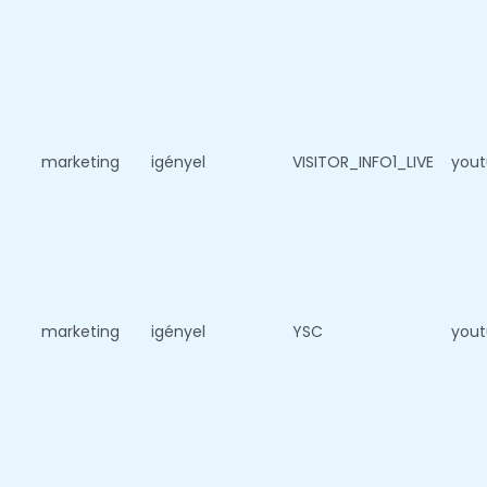
marketing
igényel
VISITOR_INFO1_LIVE
you
marketing
igényel
YSC
you