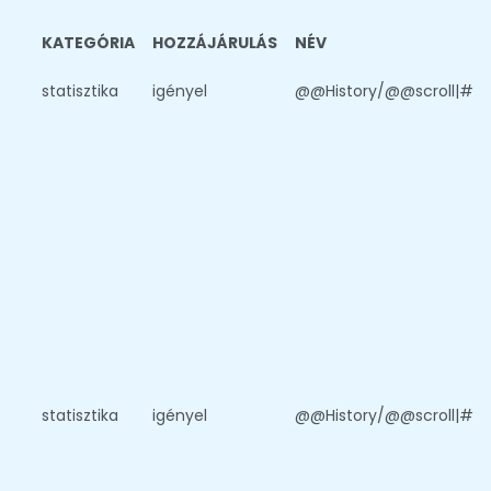
KATEGÓRIA
HOZZÁJÁRULÁS
NÉV
statisztika
igényel
@@History/@@scroll|#
statisztika
igényel
@@History/@@scroll|#