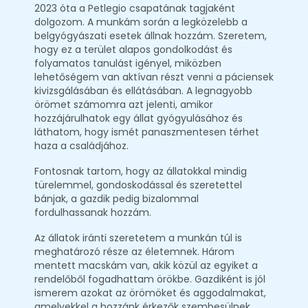
2023 óta a Petlegio csapatának tagjaként
dolgozom. A munkám során a legközelebb a
belgyógyászati esetek állnak hozzám. Szeretem,
hogy ez a terület alapos gondolkodást és
folyamatos tanulást igényel, miközben
lehetőségem van aktívan részt venni a páciensek
kivizsgálásában és ellátásában. A legnagyobb
örömet számomra azt jelenti, amikor
hozzájárulhatok egy állat gyógyulásához és
láthatom, hogy ismét panaszmentesen térhet
haza a családjához.
Fontosnak tartom, hogy az állatokkal mindig
türelemmel, gondoskodással és szeretettel
bánjak, a gazdik pedig bizalommal
fordulhassanak hozzám.
Az állatok iránti szeretetem a munkán túl is
meghatározó része az életemnek. Három
mentett macskám van, akik közül az egyiket a
rendelőből fogadhattam örökbe. Gazdiként is jól
ismerem azokat az örömöket és aggodalmakat,
amelyekkel a hozzánk érkezők szembesülnek.