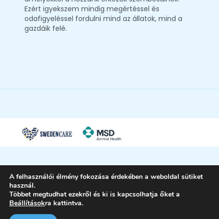
Ezért igyekszem mindig megértéssel és
odafigyeléssel fordulni mind az állatok, mind a
gazdáik felé.
A felhasználói élmény fokozása érdekében a weboldal sütiket
használ.
Többet megtudhat ezekről és ki is kapcsolhatja őket a
Beállítások
ra kattintva.
Petlegio | Trovet Hungary Kft. ©
2026. |
Adatkezelési tájékoztató
| Minden jog
fenntartva.